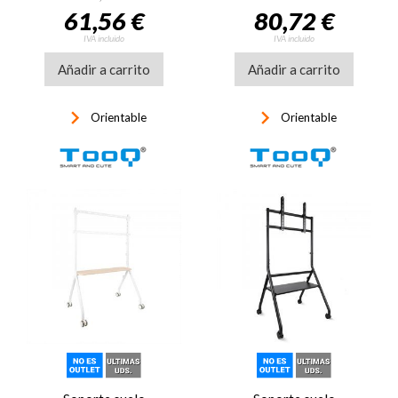
pulgadas
61,56 €
80,72 €
IVA incluido
IVA incluido
Añadir a carrito
Añadir a carrito
keyboard_arrow_right
keyboard_arrow_right
Orientable
Orientable