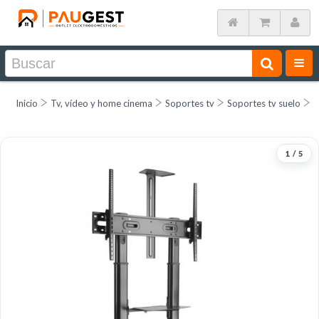
Inicio
Tv, vídeo y home cinema
Soportes tv
Soportes tv suelo
O
1
/
5