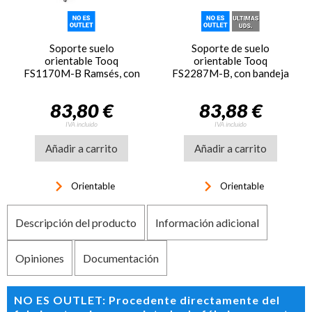
Soporte suelo
Soporte de suelo
orientable Tooq
orientable Tooq
FS1170M-B Ramsés, con
FS2287M-B, con bandeja
ruedas, para pantallas de
Moon, para pantallas de
37 pulgadas a 70
37 pulgadas a 75
83,80 €
83,88 €
pulgadas
pulgadas
IVA incluido
IVA incluido
Añadir a carrito
Añadir a carrito
keyboard_arrow_right
keyboard_arrow_right
Orientable
Orientable
Descripción del producto
Información adicional
Opiniones
Documentación
NO ES OUTLET: Procedente directamente del