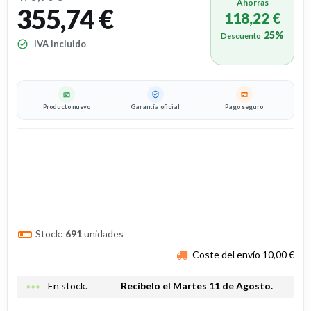
Ahorras
355,74 €
118,22 €
25%
Descuento
IVA incluido
Producto nuevo
Garantía oficial
Pago seguro
Stock:
691
unidades
Coste del envío 10,00 €
more_horiz
En stock.
Recíbelo el Martes 11 de Agosto.