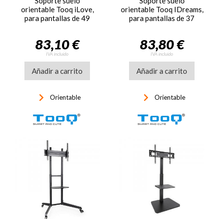
Soporte suelo
Soporte suelo
orientable Tooq iLove,
orientable Tooq IDreams,
para pantallas de 49
para pantallas de 37
pulgadas a 80 pulgadas,
pulgadas a 86 pulgadas
blanco
83,10 €
83,80 €
IVA incluido
IVA incluido
Añadir a carrito
Añadir a carrito
keyboard_arrow_right
keyboard_arrow_right
Orientable
Orientable