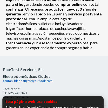
para el hogar
, donde puedes
comprar online con total
confianza
. Ofrecemos
productos nuevos
,
3 años de
garantía
,
envío rápido en España
y
servicio postventa
profesional
, con un amplio catálogo de
electrodomésticos outlet que incluye lavadoras,
frigoríficos, hornos, placas de cocina, lavavajillas,
televisores, climatización, pequeños electrodomésticos y
muchas cosas más. Apostamos por la
calidad
, la
transparencia
y un
asesoramiento experto real
para
garantizar una experiencia de compra segura y fiable.
PauGest Services, S.L.
Electrodomésticos Outlet
contabilidadpaugest@outlook.com
Facturación:
Tlf. 625 243 343
Atención al cliente:
Esta página web usa cookies
Tlf. 685 527 519
Al hacer clic en "Aceptar", apruebas que las cookies se guarden en