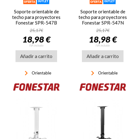
Soporte orientable de
Soporte orientable de
techo para proyectores
techo para proyectores
Fonestar SPR-547B
Fonestar SPR-547N
25,17€
25,17€
18,98 €
18,98 €
IVA incluido
IVA incluido
Añadir a carrito
Añadir a carrito
keyboard_arrow_right
keyboard_arrow_right
Orientable
Orientable