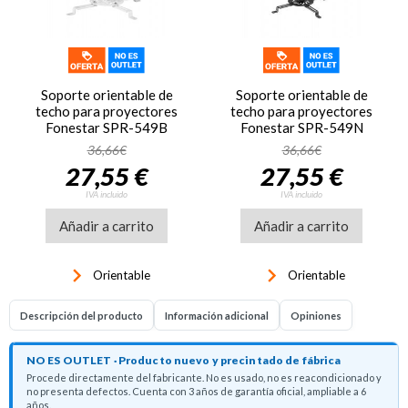
Soporte orientable de
Soporte orientable de
techo para proyectores
techo para proyectores
Fonestar SPR-549B
Fonestar SPR-549N
36,66€
36,66€
27,55 €
27,55 €
IVA incluido
IVA incluido
Añadir a carrito
Añadir a carrito
keyboard_arrow_right
keyboard_arrow_right
Orientable
Orientable
Descripción del producto
Información adicional
Opiniones
NO ES OUTLET · Producto nuevo y precintado de fábrica
Procede directamente del fabricante. No es usado, no es reacondicionado y
no presenta defectos. Cuenta con 3 años de garantía oficial, ampliable a 6
años.