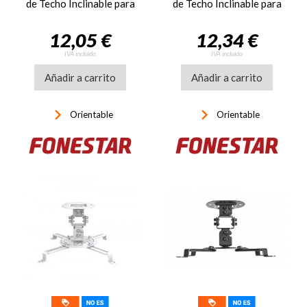
de Techo Inclinable para
de Techo Inclinable para
proyect.plat
proyect.negr
12,05 €
12,34 €
IVA incluido
IVA incluido
Añadir a carrito
Añadir a carrito
keyboard_arrow_right
keyboard_arrow_right
Orientable
Orientable