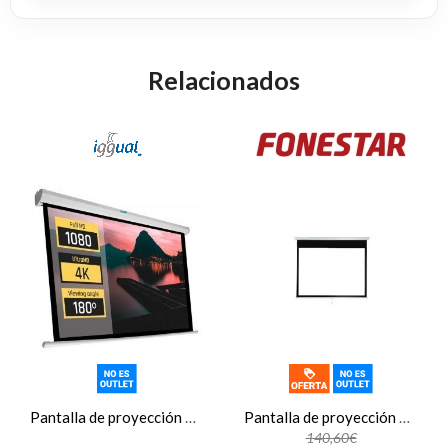
Relacionados
Pantalla de proyección manual Iggual, 4:3, 112 pulgadas, 200 x 200 cm
Pantalla de proyección manual 4:3 Fonestar PPMA-43100-FA
140,60€