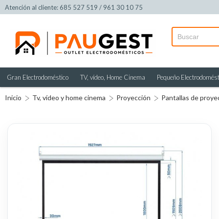
Atención al cliente: 685 527 519 / 961 30 10 75
Gran Electrodoméstico
TV, vídeo, Home Cinema
Pequeño Electrodomést
Inicio
Tv, vídeo y home cinema
Proyección
Pantallas de proye