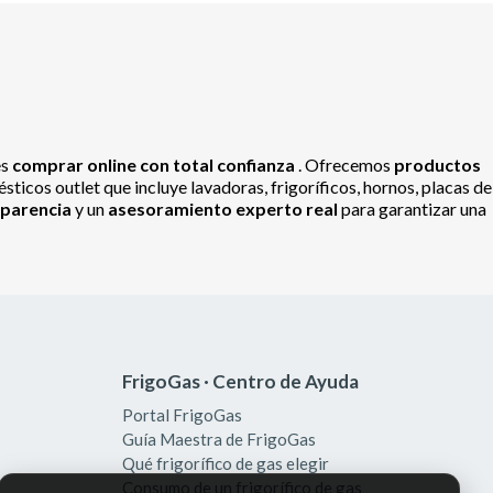
es
comprar online con total confianza
. Ofrecemos
productos
ticos outlet que incluye lavadoras, frigoríficos, hornos, placas de
sparencia
y un
asesoramiento experto real
para garantizar una
FrigoGas · Centro de Ayuda
Portal FrigoGas
Guía Maestra de FrigoGas
Qué frigorífico de gas elegir
Consumo de un frigorífico de gas