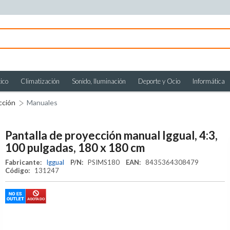
ico
Climatización
Sonido, Iluminación
Deporte y Ocio
Informática
cción
Manuales
Pantalla de proyección manual Iggual, 4:3,
100 pulgadas, 180 x 180 cm
Fabricante:
Iggual
P/N:
PSIMS180
EAN:
8435364308479
Código:
131247