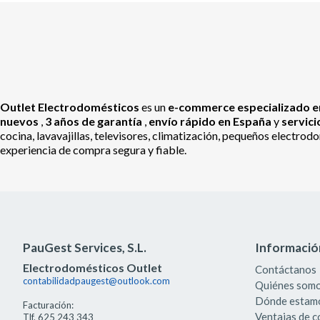
Outlet Electrodomésticos
es un
e-commerce especializado en
nuevos
,
3 años de garantía
,
envío rápido en España
y
servic
cocina, lavavajillas, televisores, climatización, pequeños electr
experiencia de compra segura y fiable.
PauGest Services, S.L.
Informació
Electrodomésticos Outlet
Contáctanos
contabilidadpaugest@outlook.com
Quiénes som
Dónde estam
Facturación:
Ventajas de 
Tlf. 625 243 343