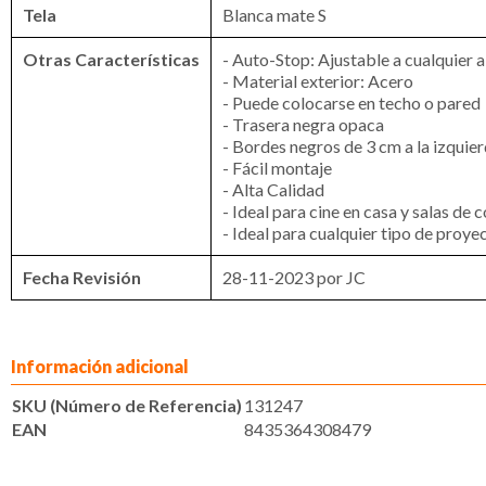
Tela
Blanca mate S
Otras Características
- Auto-Stop: Ajustable a cualquier a
- Material exterior: Acero
- Puede colocarse en techo o pared
- Trasera negra opaca
- Bordes negros de 3 cm a la izquie
- Fácil montaje
- Alta Calidad
- Ideal para cine en casa y salas de
- Ideal para cualquier tipo de proy
Fecha Revisión
28-11-2023 por JC
Información adicional
SKU (Número de Referencia)
131247
EAN
8435364308479