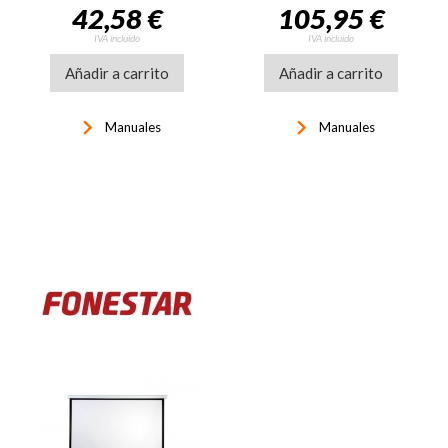
42,58 €
105,95 €
IVA incluido
IVA incluido
Añadir a carrito
Añadir a carrito
keyboard_arrow_right
keyboard_arrow_right
Manuales
Manuales