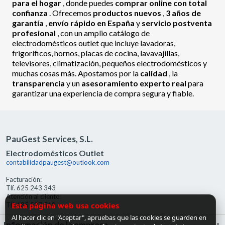
para el hogar
, donde puedes
comprar online con total
confianza
. Ofrecemos
productos nuevos
,
3 años de
garantía
,
envío rápido en España
y
servicio postventa
profesional
, con un amplio catálogo de
electrodomésticos outlet que incluye lavadoras,
frigoríficos, hornos, placas de cocina, lavavajillas,
televisores, climatización, pequeños electrodomésticos y
muchas cosas más. Apostamos por la
calidad
, la
transparencia
y un
asesoramiento experto real
para
garantizar una experiencia de compra segura y fiable.
PauGest Services, S.L.
Electrodomésticos Outlet
contabilidadpaugest@outlook.com
Facturación:
Tlf. 625 243 343
Atención al cliente:
Esta página web usa cookies
Tlf. 685 527 519
Al hacer clic en "Aceptar", apruebas que las cookies se guarden en
Información de la empresa