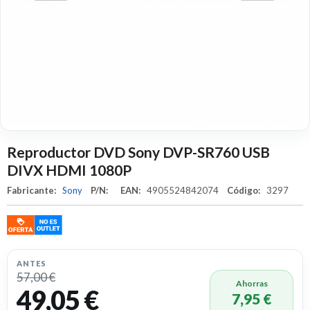
Reproductor DVD Sony DVP-SR760 USB
DIVX HDMI 1080P
Fabricante:
Sony
P/N:
EAN:
4905524842074
Código:
3297
ANTES
57,00 €
Ahorras
49,05 €
7,95 €