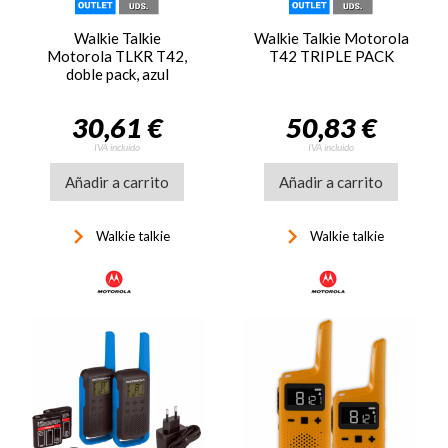
Walkie Talkie
Walkie Talkie Motorola
Motorola TLKR T42,
T42 TRIPLE PACK
doble pack, azul
30,61 €
50,83 €
IVA incluido
IVA incluido
Añadir a carrito
Añadir a carrito
keyboard_arrow_right
keyboard_arrow_right
Walkie talkie
Walkie talkie