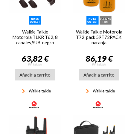
Walkie Talkie
Walkie Talkie Motorola
Motorola TLKR T62, 8
T72, pack 59T72PACK,
canales,SUB, negro
naranja
63,82 €
86,19 €
IVA incluido
IVA incluido
Añadir a carrito
Añadir a carrito
keyboard_arrow_right
keyboard_arrow_right
Walkie talkie
Walkie talkie