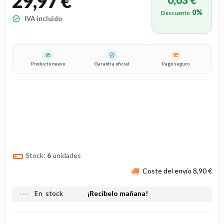
29,97 €
0%
Descuento
IVA incluido
Producto nuevo
Garantía oficial
Pago seguro
Stock:
6
unidades
Coste del envío 8,90 €
more_horiz
En stock
¡Recíbelo mañana!