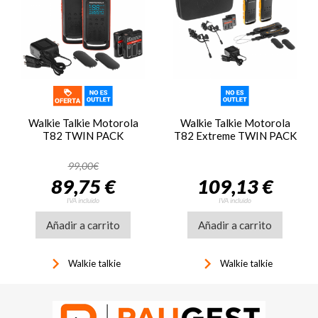
Walkie Talkie Motorola
Walkie Talkie Motorola
T82 TWIN PACK
T82 Extreme TWIN PACK
99,00€
89,75 €
109,13 €
IVA incluido
IVA incluido
Añadir a carrito
Añadir a carrito
keyboard_arrow_right
keyboard_arrow_right
Walkie talkie
Walkie talkie