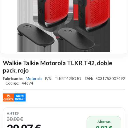
Walkie Talkie Motorola TLKR T42, doble
pack, rojo
Fabricante:
Motorola
P/N:
TLKRT42ROJO
EAN:
5031753007492
Código:
44694
ANTES
30,00 €
Ahorras
0,03 €