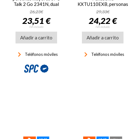
Talk 2 Go 2341N, dual
KXTU110EXB, personas
SIM, USB-C, batería 1000
mayores, pantalla 1.77
26,23€
29,33€
mAh, Bluetooth,
pulgadas, negro
23,51 €
24,22 €
FM, negro
IVA incluido
IVA incluido
Añadir a carrito
Añadir a carrito
keyboard_arrow_right
keyboard_arrow_right
Teléfonos móviles
Teléfonos móviles