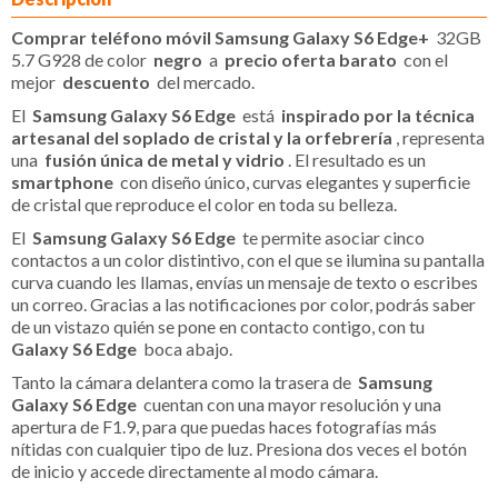
Comprar teléfono móvil Samsung Galaxy S6 Edge+
32GB
5.7 G928 de color
negro
a
precio oferta barato
con el
mejor
descuento
del mercado.
El
Samsung Galaxy S6 Edge
está
inspirado por la técnica
artesanal del soplado de cristal y la orfebrería
, representa
una
fusión única de metal y vidrio
. El resultado es un
smartphone
con diseño único, curvas elegantes y superficie
de cristal que reproduce el color en toda su belleza.
El
Samsung Galaxy S6 Edge
te permite asociar cinco
contactos a un color distintivo, con el que se ilumina su pantalla
curva cuando les llamas, envías un mensaje de texto o escribes
un correo. Gracias a las notificaciones por color, podrás saber
de un vistazo quién se pone en contacto contigo, con tu
Galaxy S6 Edge
boca abajo.
Tanto la cámara delantera como la trasera de
Samsung
Galaxy S6 Edge
cuentan con una mayor resolución y una
apertura de F1.9, para que puedas haces fotografías más
nítidas con cualquier tipo de luz. Presiona dos veces el botón
de inicio y accede directamente al modo cámara.