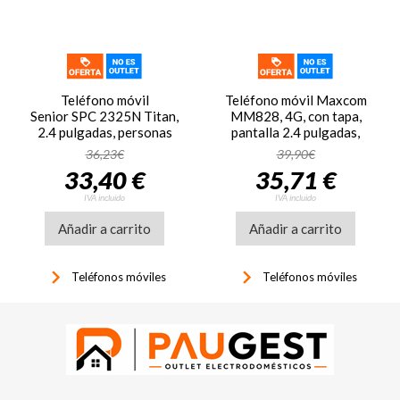
Teléfono móvil
Teléfono móvil Maxcom
Senior SPC 2325N Titan,
MM828, 4G, con tapa,
2.4 pulgadas, personas
pantalla 2.4 pulgadas,
mayores, Bluetooth, FM,
botón SOS, batería larga
36,23€
39,90€
negro
duración, negro
33,40 €
35,71 €
IVA incluido
IVA incluido
Añadir a carrito
Añadir a carrito
keyboard_arrow_right
keyboard_arrow_right
Teléfonos móviles
Teléfonos móviles