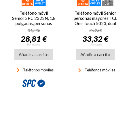
Teléfono móvil
Teléfono móvil Senior
Senior SPC 2323N, 1.8
personas mayores TCL
pulgadas, personas
One Touch 5023, dual
mayores, Fortune 2
SIM, pantalla 2.4
31,23€
36,23€
Pocket Edition, negro
pulgadas, Bluetooth, USB-
28,81 €
33,32 €
C, negro
IVA incluido
IVA incluido
Añadir a carrito
Añadir a carrito
keyboard_arrow_right
keyboard_arrow_right
Teléfonos móviles
Teléfonos móviles