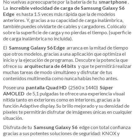
No vuelvas a preocuparte por la batería de tu
smartphone
.
La
increíble velocidad de carga de Samsung Galaxy S6
Edge
es hasta 1.5 veces más rápida que la de modelos
anteriores. Y, gracias a su capacidad de carga inalámbrica,
también puedes olvidarte de cables y cargadores. Colócalo
sobre la superficie de carga y no pierdas el tiempo. (superficie
de carga inalámbrica no incluida).
El
Samsung Galaxy S6 Edge
arranca en la mitad de tiempo
que otros modelos, gracias a una aplicación que optimiza el
inicio y la ejecución de programas. Descubre la potencia que
ofrece su
arquitectura de 64 bits
y que te permitirá realizar
muchas tareas de modo simultáneo y disfrutar de tus
contenidos multimedia como nunca habías hecho antes.
Posee una
pantalla Quad HD
(2560 x 1440)
Súper
AMOLED
de 5,1 pulgadas te ofrece una experiencia visual
nítida tanto en exteriores como en interiores, gracias a la
función Adaptive display. Su brillo mejorado y su densidad de
píxeles te permitirán disfrutar de imágenes únicas en cualquier
situación.
Disfruta de tu
Samsung Galaxy S6
edge con total confianza
gracias a sus potentes soluciones de seguridad: KNOX y