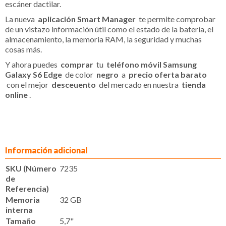
escáner dactilar.
La nueva
aplicación Smart Manager
te permite comprobar
de un vistazo información útil como el estado de la batería, el
almacenamiento, la memoria RAM, la seguridad y muchas
cosas más.
Y ahora puedes
comprar
tu
teléfono móvil Samsung
Galaxy S6 Edge
de color
negro
a
precio oferta barato
con el mejor
desceuento
del mercado en nuestra
tienda
online
.
Información adicional
SKU (Número
7235
de
Referencia)
Memoria
32 GB
interna
Tamaño
5,7"