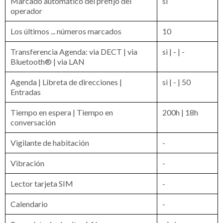
Marcado automático del prefijo del
si
operador
Los últimos ... números marcados
10
Transferencia Agenda: via DECT | via
si | - | -
Bluetooth® | via LAN
Agenda | Libreta de direcciones |
si | - | 50
Entradas
Tiempo en espera | Tiempo en
200h | 18h
conversación
Vigilante de habitación
-
Vibración
-
Lector tarjeta SIM
-
Calendario
-