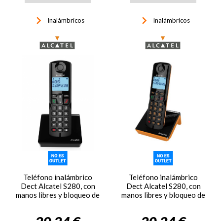
keyboard_arrow_right
keyboard_arrow_right
Inalámbricos
Inalámbricos
Teléfono inalámbrico
Teléfono inalámbrico
Dect Alcatel S280, con
Dect Alcatel S280, con
manos libres y bloqueo de
manos libres y bloqueo de
llamadas, negro
llamadas, negro y naranja