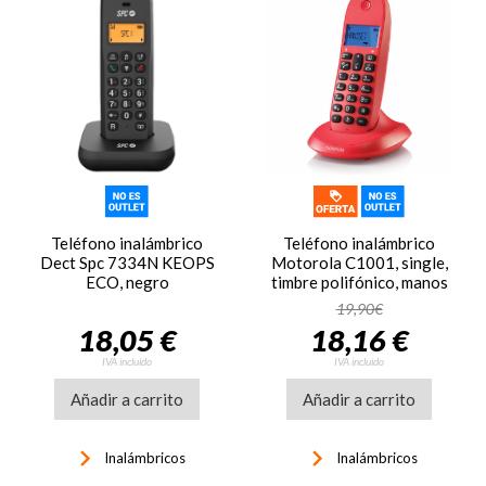
Teléfono inalámbrico
Teléfono inalámbrico
Dect Spc 7334N KEOPS
Motorola C1001, single,
ECO, negro
timbre polifónico, manos
libres, LCD
19,90€
retroiluminado, ref.
18,05 €
18,16 €
MOT31C1001R, rojo
IVA incluido
IVA incluido
Añadir a carrito
Añadir a carrito
keyboard_arrow_right
keyboard_arrow_right
Inalámbricos
Inalámbricos