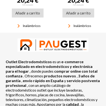
20,24 €
20,24 €
IVA incluido
IVA incluido
Añadir a carrito
Añadir a carrito
keyboard_arrow_right
keyboard_arrow_right
Inalámbricos
Inalámbricos
Outlet Electrodomésticos
es un
e-commerce
especializado en electrodomésticos y electrónica
para el hogar
, donde puedes
comprar online con total
confianza
. Ofrecemos
productos nuevos
,
3 años de
garantía
,
envío rápido en España
y
servicio postventa
profesional
, con un amplio catálogo de
electrodomésticos outlet que incluye lavadoras,
frigoríficos, hornos, placas de cocina, lavavajillas,
televisores, climatización, pequeños electrodomésticos y
muchas cosas más. Apostamos por la
calidad
, la