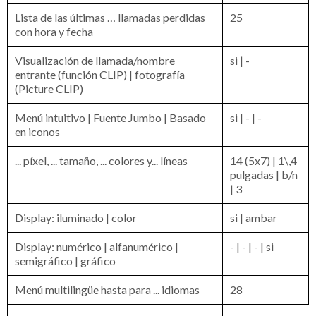
Lista de las últimas … llamadas perdidas
25
con hora y fecha
Visualización de llamada/nombre
si | -
entrante (función CLIP) | fotografía
(Picture CLIP)
Menú intuitivo | Fuente Jumbo | Basado
si | - | -
en iconos
... píxel, ... tamaño, ... colores y... líneas
14 (5x7) | 1\,4
pulgadas | b/n
| 3
Display: iluminado | color
si | ambar
Display: numérico | alfanumérico |
- | - | - | si
semigráfico | gráfico
Menú multilingüe hasta para ... idiomas
28