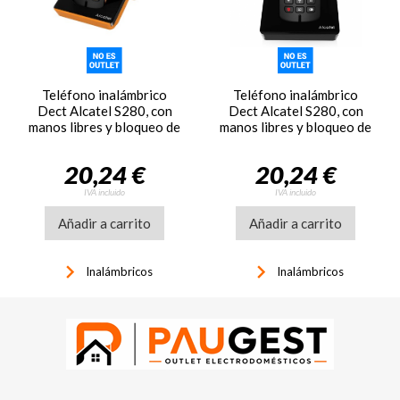
Teléfono inalámbrico
Teléfono inalámbrico
Dect Alcatel S280, con
Dect Alcatel S280, con
manos libres y bloqueo de
manos libres y bloqueo de
llamadas, negro y naranja
llamadas, negro
20,24 €
20,24 €
IVA incluido
IVA incluido
Añadir a carrito
Añadir a carrito
keyboard_arrow_right
keyboard_arrow_right
Inalámbricos
Inalámbricos