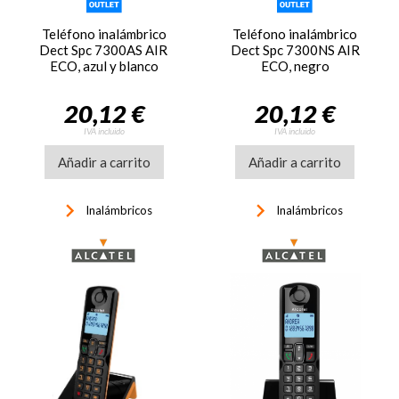
Teléfono inalámbrico
Teléfono inalámbrico
Dect Spc 7300AS AIR
Dect Spc 7300NS AIR
ECO, azul y blanco
ECO, negro
20,12 €
20,12 €
IVA incluido
IVA incluido
Añadir a carrito
Añadir a carrito
keyboard_arrow_right
keyboard_arrow_right
Inalámbricos
Inalámbricos