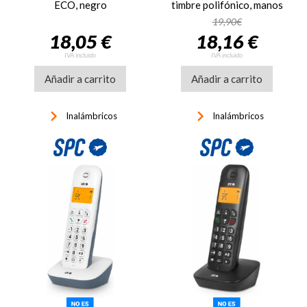
ECO, negro
timbre polifónico, manos
libres, LCD
19,90€
retroiluminado, ref.
18,05 €
18,16 €
MOT31C1001R, rojo
IVA incluido
IVA incluido
Añadir a carrito
Añadir a carrito
keyboard_arrow_right
keyboard_arrow_right
Inalámbricos
Inalámbricos