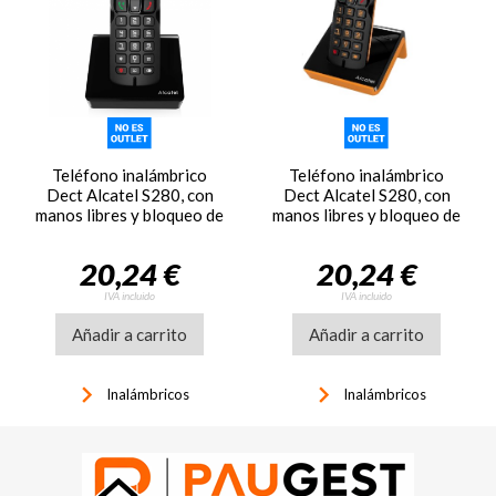
Teléfono inalámbrico
Teléfono inalámbrico
Dect Alcatel S280, con
Dect Alcatel S280, con
manos libres y bloqueo de
manos libres y bloqueo de
llamadas, negro
llamadas, negro y naranja
20,24 €
20,24 €
IVA incluido
IVA incluido
Añadir a carrito
Añadir a carrito
keyboard_arrow_right
keyboard_arrow_right
Inalámbricos
Inalámbricos