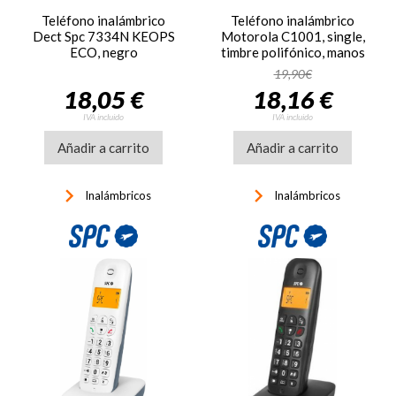
Teléfono inalámbrico
Teléfono inalámbrico
Dect Spc 7334N KEOPS
Motorola C1001, single,
ECO, negro
timbre polifónico, manos
libres, LCD
19,90€
retroiluminado, ref.
18,05 €
18,16 €
MOT31C1001R, rojo
IVA incluido
IVA incluido
Añadir a carrito
Añadir a carrito
keyboard_arrow_right
keyboard_arrow_right
Inalámbricos
Inalámbricos