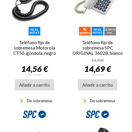
Teléfono fijo de
Teléfono fijo de
sobremesa Motorola
sobremesa SPC
CT50, góndola, negro
ORIGINAL 3602B, blanco
14,90€
14,56 €
14,69 €
IVA incluido
IVA incluido
Añadir a carrito
Añadir a carrito
keyboard_arrow_right
keyboard_arrow_right
De sobremesa
De sobremesa