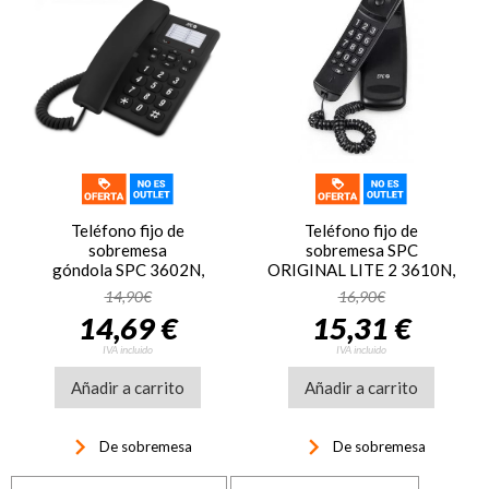
Teléfono fijo de
Teléfono fijo de
sobremesa
sobremesa SPC
góndola SPC 3602N,
ORIGINAL LITE 2 3610N,
monopieza, negro
negro
14,90€
16,90€
14,69 €
15,31 €
IVA incluido
IVA incluido
Añadir a carrito
Añadir a carrito
keyboard_arrow_right
keyboard_arrow_right
De sobremesa
De sobremesa