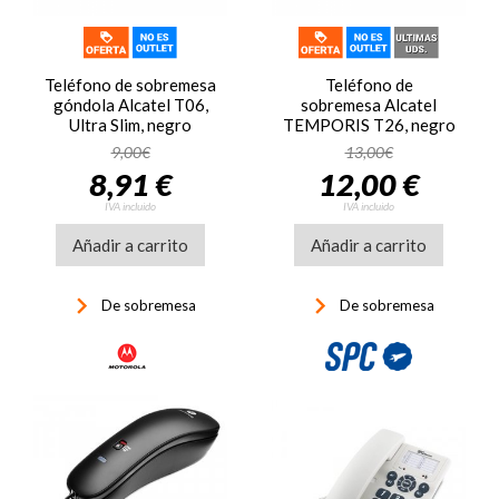
Teléfono de sobremesa
Teléfono de
góndola Alcatel T06,
sobremesa Alcatel
Ultra Slim, negro
TEMPORIS T26, negro
9,00€
13,00€
8,91 €
12,00 €
IVA incluido
IVA incluido
Añadir a carrito
Añadir a carrito
keyboard_arrow_right
keyboard_arrow_right
De sobremesa
De sobremesa