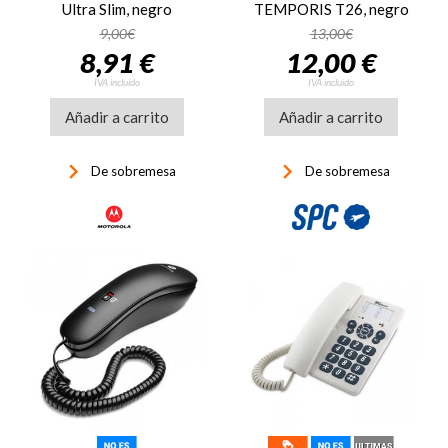
Ultra Slim, negro
TEMPORIS T26, negro
9,00€
13,00€
8,91 €
12,00 €
IVA incluido
IVA incluido
Añadir a carrito
Añadir a carrito
keyboard_arrow_right
keyboard_arrow_right
De sobremesa
De sobremesa