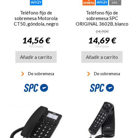
Teléfono fijo de
Teléfono fijo de
sobremesa Motorola
sobremesa SPC
CT50, góndola, negro
ORIGINAL 3602B, blanco
14,90€
14,56 €
14,69 €
IVA incluido
IVA incluido
Añadir a carrito
Añadir a carrito
keyboard_arrow_right
keyboard_arrow_right
De sobremesa
De sobremesa