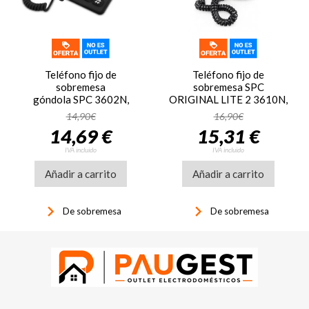
Teléfono fijo de
Teléfono fijo de
sobremesa
sobremesa SPC
góndola SPC 3602N,
ORIGINAL LITE 2 3610N,
monopieza, negro
negro
14,90€
16,90€
14,69 €
15,31 €
IVA incluido
IVA incluido
Añadir a carrito
Añadir a carrito
keyboard_arrow_right
keyboard_arrow_right
De sobremesa
De sobremesa