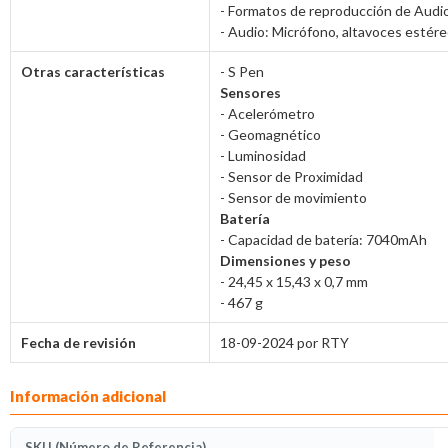
- Formatos de reproducción de Au
- Audio: Micrófono, altavoces estér
Otras características
- S Pen
Sensores
- Acelerómetro
- Geomagnético
- Luminosidad
- Sensor de Proximidad
- Sensor de movimiento
Batería
- Capacidad de batería: 7040mAh
Dimensiones y peso
- 24,45 x 15,43 x 0,7 mm
- 467 g
Fecha de revisión
18-09-2024 por RTY
Información adicional
SKU (Número de Referencia)