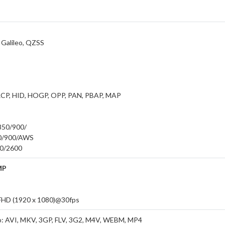
, Galileo, QZSS
VRCP, HID, HOGP, OPP, PAN, PBAP, MAP
850/900/
0/900/AWS
0/2600
MP
: FHD (1920 x 1080)@30fps
eo: AVI, MKV, 3GP, FLV, 3G2, M4V, WEBM, MP4