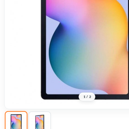
1
/
2