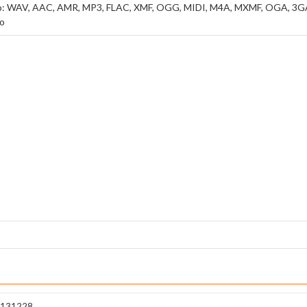
dio: WAV, AAC, AMR, MP3, FLAC, XMF, OGG, MIDI, M4A, MXMF, OGA, 3
eo
131228