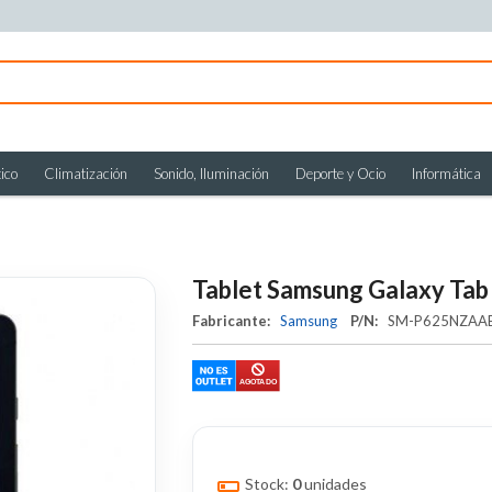
ico
Climatización
Sonido, Iluminación
Deporte y Ocio
Informática
Tablet Samsung Galaxy Tab 
Fabricante:
Samsung
P/N:
SM-P625NZA
Stock:
0
unidades