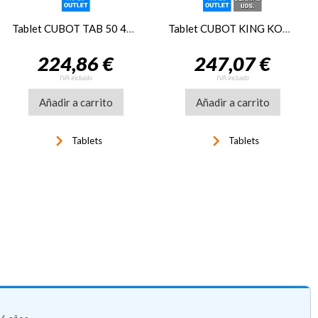
Tablet CUBOT TAB 50 4G 8/256 10,4 gris
Tablet CUBOT KING KONG 4G 8/256 10,1 RUGERIZADA
224,86 €
247,07 €
IVA incluido
IVA incluido
Añadir a carrito
Añadir a carrito
keyboard_arrow_right
keyboard_arrow_right
Tablets
Tablets