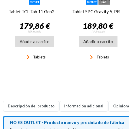
Tablet TCL Tab 11 Gen2 11 pulgadas FHD+ 6+6GB 256GB Gray
Tablet SPC Gravity 5, PRO, 11 pulgadas, HD + 6GB, 128GB, negro
179,86 €
189,80 €
IVA incluido
IVA incluido
Añadir a carrito
Añadir a carrito
keyboard_arrow_right
keyboard_arrow_right
Tablets
Tablets
Descripción del producto
Información adicional
Opinion
NO ES OUTLET · Producto nuevo y precintado de fábrica