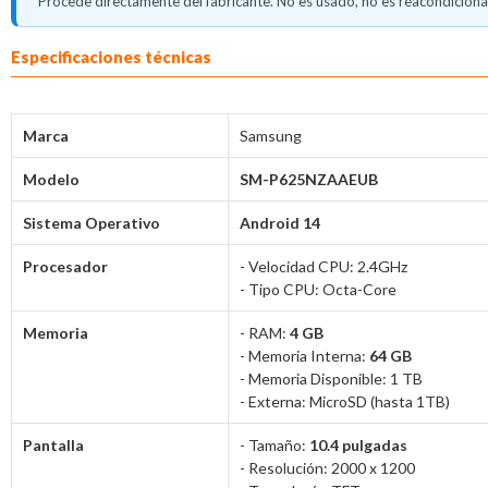
Procede directamente del fabricante. No es usado, no es reacondicionad
Descripción del producto
Especificaciones técnicas
Marca
Samsung
Modelo
SM-P625NZAAEUB
Sistema Operativo
Android 14
Procesador
- Velocidad CPU: 2.4GHz
- Tipo CPU: Octa-Core
Memoria
- RAM:
4 GB
- Memoria Interna:
64 GB
- Memoria Disponible: 1 TB
- Externa: MicroSD (hasta 1TB)
Pantalla
- Tamaño:
10.4 pulgadas
- Resolución: 2000 x 1200