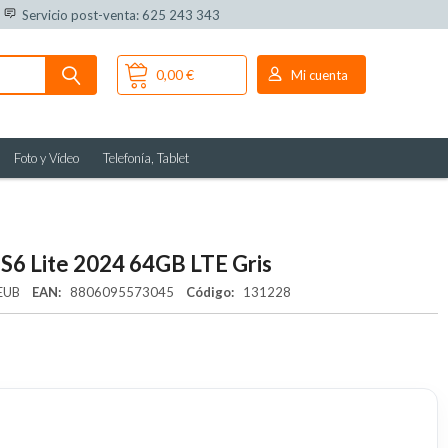
Servicio post-venta: 625 243 343
0,00 €
Mi cuenta
Foto y Vídeo
Telefonía, Tablet
S6 Lite 2024 64GB LTE Gris
AEUB
EAN:
8806095573045
Código:
131228