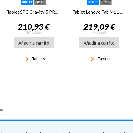
Tablet SPC Gravity 5 PRO 11 pulgadas HD+ 8GB 256GB negro
Tablet Lenovo Tab M11 TB330FU 11 pulgadas 4GB 128GB Grey + Pen
210,93 €
219,09 €
IVA incluido
IVA incluido
Añadir a carrito
Añadir a carrito
keyboard_arrow_right
keyboard_arrow_right
Tablets
Tablets
es