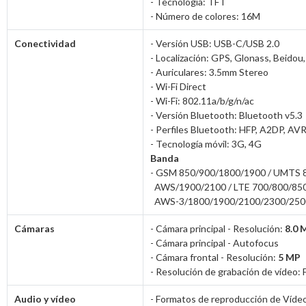
- Tecnología: TFT
- Número de colores: 16M
Conectividad
- Versión USB: USB-C/USB 2.0
- Localización: GPS, Glonass, Beidou
- Auriculares: 3.5mm Stereo
- Wi-Fi Direct
- Wi-Fi: 802.11a/b/g/n/ac
- Versión Bluetooth: Bluetooth v5.3
- Perfiles Bluetooth: HFP, A2DP, A
- Tecnología móvil: 3G, 4G
Banda
- GSM 850/900/1800/1900 / UMTS 
AWS/1900/2100 / LTE 700/800/85
AWS-3/1800/1900/2100/2300/250
Cámaras
- Cámara principal - Resolución:
8.0 
- Cámara principal - Autofocus
- Cámara frontal - Resolución:
5 MP
- Resolución de grabación de vídeo
Audio y vídeo
- Formatos de reproducción de Víd