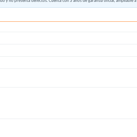
o y no presenta defectos. Cuenta con 3 años de garantía oficial, ampliable a