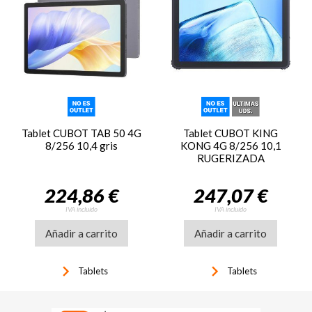
Tablet CUBOT TAB 50 4G
Tablet CUBOT KING
8/256 10,4 gris
KONG 4G 8/256 10,1
RUGERIZADA
224,86 €
247,07 €
IVA incluido
IVA incluido
Añadir a carrito
Añadir a carrito
keyboard_arrow_right
keyboard_arrow_right
Tablets
Tablets