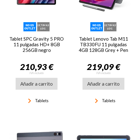
Tablet SPC Gravity 5 PRO
Tablet Lenovo Tab M11
11 pulgadas HD+ 8GB
TB330FU 11 pulgadas
256GB negro
4GB 128GB Grey + Pen
210,93 €
219,09 €
IVA incluido
IVA incluido
Añadir a carrito
Añadir a carrito
keyboard_arrow_right
keyboard_arrow_right
Tablets
Tablets