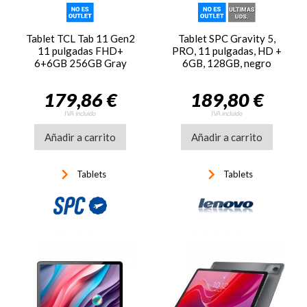
Tablet TCL Tab 11 Gen2
Tablet SPC Gravity 5,
11 pulgadas FHD+
PRO, 11 pulgadas, HD +
6+6GB 256GB Gray
6GB, 128GB, negro
179,86 €
189,80 €
IVA incluido
IVA incluido
Añadir a carrito
Añadir a carrito
keyboard_arrow_right
keyboard_arrow_right
Tablets
Tablets