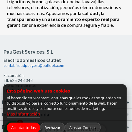
frigoríficos, hornos, placas de cocina, lavavajillas,
televisores, climatización, pequeños electrodomésticos y
muchas cosas más. Apostamos por la
calidad
, la
transparencia
y un
asesoramiento experto real
para
garantizar una experiencia de compra segura y fiable.
PauGest Services, S.L.
Electrodomésticos Outlet
contabilidadpaugest@outlook.com
Facturación:
Tlf. 625 243 343
Atención al cliente:
Esta página web usa cookies
Tlf. 685 527 519
Al hacer clic en "Aceptar", apruebas que las cookies se guarden en
Información de la empresa
tu dispositivo para el correcto funcionamiento de la web, hacer
analíticas de uso y colaborar con estudios de marketing.
Más información
Información y ayuda
1
FrigoGas · Centro de Ayuda
Aceptar todas
Rechazar
Ajustar Cookies
¡Hola! ¿en qué puedo ayudarte?