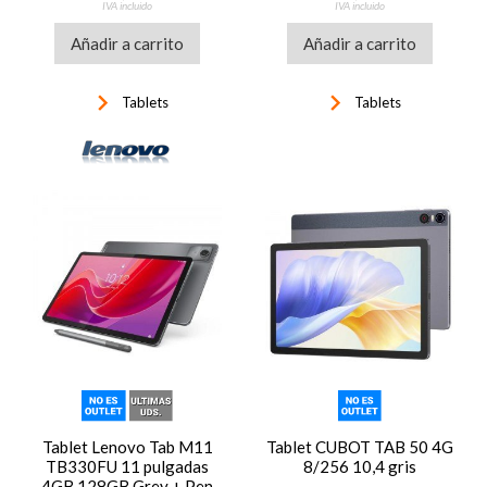
IVA incluido
IVA incluido
Añadir a carrito
Añadir a carrito
keyboard_arrow_right
keyboard_arrow_right
Tablets
Tablets
Tablet Lenovo Tab M11
Tablet CUBOT TAB 50 4G
TB330FU 11 pulgadas
8/256 10,4 gris
4GB 128GB Grey + Pen