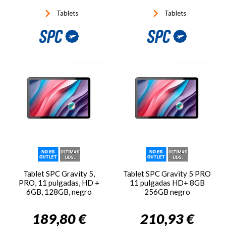
keyboard_arrow_right
keyboard_arrow_right
Tablets
Tablets
Tablet SPC Gravity 5,
Tablet SPC Gravity 5 PRO
PRO, 11 pulgadas, HD +
11 pulgadas HD+ 8GB
6GB, 128GB, negro
256GB negro
189,80 €
210,93 €