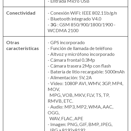
- Entrada Micro USB
Conectividad
- Conexión WiFi: IEEE 802.11b/g/n
- Bluetooth integrado V4.0
-
3G
: GSM 850/900/1800/1900 -
WCDMA 2100
Otras
- GPS incorporado
características
- Función de llamada de teléfono
- Altvoz y micrófono incorporado
- Cámara frontal 0.3Mp
- Cámara trasera 2Mp con flash
- Batería de litio recargable: 5000mAh
- Alimentación: 5V, 2A
- Video: 1080P AVI, WMV, 3GP, MP4,
MOV,
MPG, VOB, MKV, FLV, TS, TP,
RMVB, ETC.
- Audio: MP3, MP2, WMA, AAC,
OGG,
WAV, FLAC, APE
- Imagen: PNG, GIF, BMP, JPEG,
JPG a 8192x8192