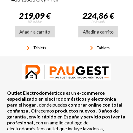
219,09 €
224,86 €
IVA incluido
IVA incluido
Añadir a carrito
Añadir a carrito
keyboard_arrow_right
keyboard_arrow_right
Tablets
Tablets
Outlet Electrodomésticos
es un
e-commerce
especializado en electrodomésticos y electrónica
para el hogar
, donde puedes
comprar online con total
confianza
. Ofrecemos
productos nuevos
,
3 años de
garantía
,
envío rápido en España
y
servicio postventa
profesional
, con un amplio catálogo de
electrodomésticos outlet que incluye lavadoras,