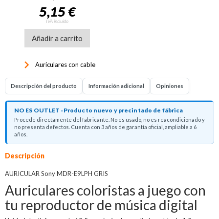
5,15 €
IVA incluido
Añadir a carrito
keyboard_arrow_right
Auriculares con cable
Descripción del producto
Información adicional
Opiniones
NO ES OUTLET · Producto nuevo y precintado de fábrica
Procede directamente del fabricante. No es usado, no es reacondicionado y
no presenta defectos. Cuenta con 3 años de garantía oficial, ampliable a 6
años.
Descripción
AURICULAR Sony MDR-E9LPH GRIS
Auriculares coloristas a juego con
tu reproductor de música digital