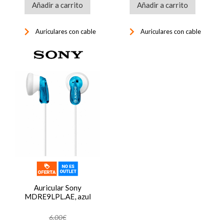
Añadir a carrito
Añadir a carrito
keyboard_arrow_right
keyboard_arrow_right
Auriculares con cable
Auriculares con cable
Auricular Sony
MDRE9LPL.AE, azul
6,00€