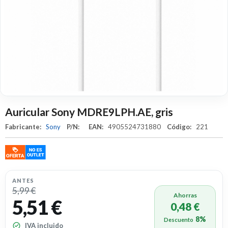
Auricular Sony MDRE9LPH.AE, gris
Fabricante:
Sony
P/N:
EAN:
4905524731880
Código:
221
ANTES
5,99 €
Ahorras
5,51 €
0,48 €
8%
Descuento
IVA incluido