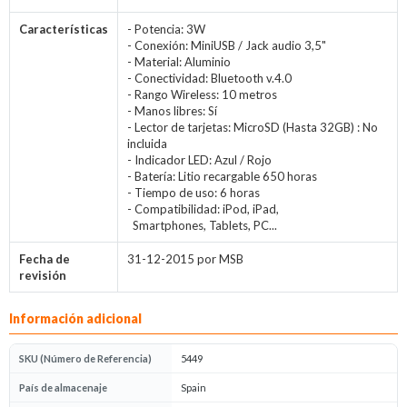
Características
- Potencia: 3W
- Conexión: MiniUSB / Jack audio 3,5"
- Material: Aluminio
- Conectividad: Bluetooth v.4.0
- Rango Wireless: 10 metros
- Manos libres: Sí
- Lector de tarjetas: MicroSD (Hasta 32GB) : No
incluida
- Indicador LED: Azul / Rojo
- Batería: Litio recargable 650 horas
- Tiempo de uso: 6 horas
- Compatibilidad: iPod, iPad,
Smartphones, Tablets, PC...
Fecha de
31-12-2015 por MSB
revisión
Información adicional
SKU (Número de Referencia)
5449
País de almacenaje
Spain