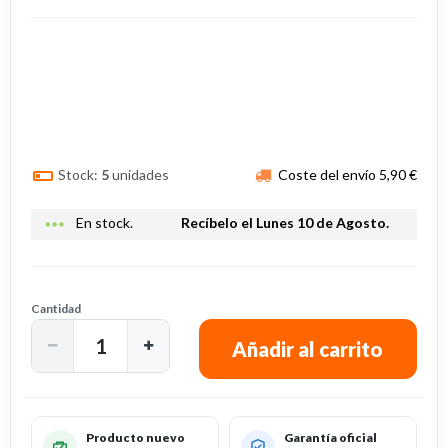
Stock:
5
unidades
Coste del envío 5,90 €
more_horiz
En stock.
Recíbelo el Lunes 10 de Agosto.
Cantidad
Producto nuevo
Garantía oficial