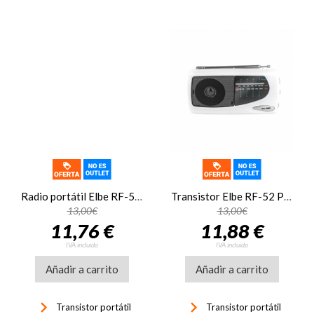
Radio portátil Elbe RF-55, FM/AM, altavoz incorporado, antena telescópica, salida auriculares, negro
Transistor Elbe RF-52 Portátil ALTAVOZ blanco
13,00€
13,00€
11,76 €
11,88 €
IVA incluido
IVA incluido
Añadir a carrito
Añadir a carrito
keyboard_arrow_right
keyboard_arrow_right
Transistor portátil
Transistor portátil