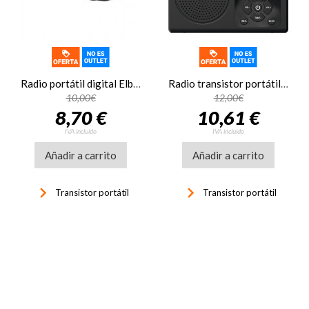
Radio portátil digital Elbe RF96, 20 memorias, auricular incluido, negro
Radio transistor portátil Elbe Technisat 76-5018-00, FM, DAB+, UKW, MP·, USB, entrada auxiliar, negro
10,00€
12,00€
8,70 €
10,61 €
IVA incluido
IVA incluido
Añadir a carrito
Añadir a carrito
keyboard_arrow_right
keyboard_arrow_right
Transistor portátil
Transistor portátil