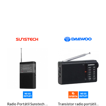
Radio Portátil Sunstech RPS42BLISBK, negro
Transistor radio portátil Daewoo DW1119, FM/AM, altavoz incorporado, antena telescópica, a pilas, negro