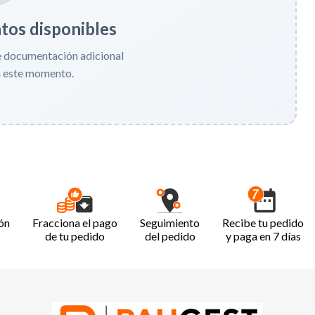
os disponibles
e documentación adicional
n este momento.
ón
Fracciona el pago
Seguimiento
Recibe tu pedido
de tu pedido
del pedido
y paga en 7 días