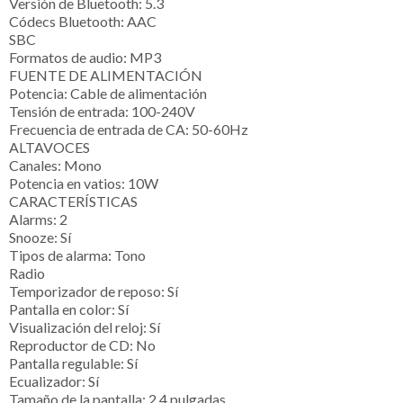
Versión de Bluetooth:
5.3
Códecs Bluetooth:
AAC
SBC
Formatos de audio:
MP3
FUENTE DE ALIMENTACIÓN
Potencia:
Cable de alimentación
Tensión de entrada:
100-240V
Frecuencia de entrada de CA:
50-60Hz
ALTAVOCES
Canales:
Mono
Potencia en vatios:
10W
CARACTERÍSTICAS
Alarms:
2
Snooze:
Sí
Tipos de alarma:
Tono
Radio
Temporizador de reposo:
Sí
Pantalla en color:
Sí
Visualización del reloj:
Sí
Reproductor de CD:
No
Pantalla regulable:
Sí
Ecualizador:
Sí
Tamaño de la pantalla:
2.4 pulgadas