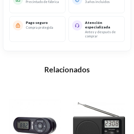
Precintado de fábrica
3 años incluidos
Pago seguro
Atención
especializada
Compra protegida
Antes y después de
comprar
Relacionados