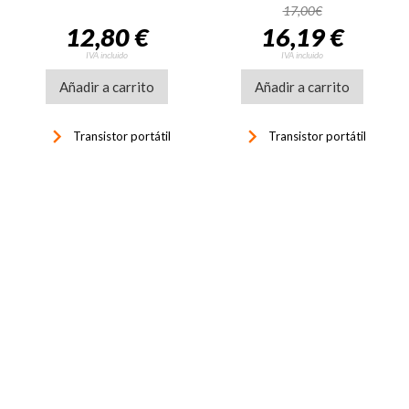
17,00€
12,80 €
16,19 €
IVA incluido
IVA incluido
Añadir a carrito
Añadir a carrito
keyboard_arrow_right
keyboard_arrow_right
Transistor portátil
Transistor portátil