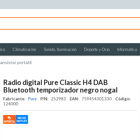
ico
Climatización
Sonido, Iluminación
Deporte y Ocio
Informática
ansistor portátil
Radio digital Pure Classic H4 DAB
Bluetooth temporizador negro nogal
Fabricante:
Pure
P/N:
252983
EAN:
759454301330
Código:
124000