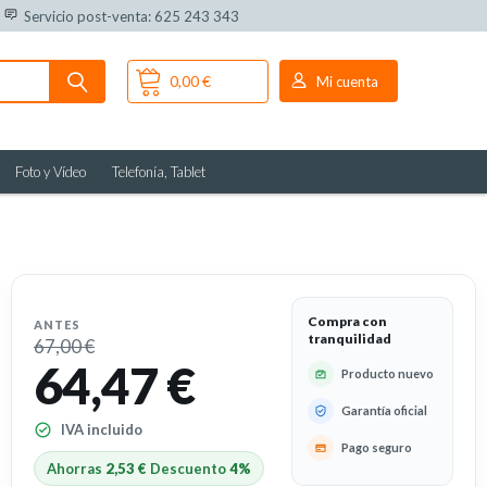
Servicio post-venta: 625 243 343
0,00 €
Mi cuenta
Foto y Vídeo
Telefonía, Tablet
Compra con
ANTES
tranquilidad
67,00 €
64,47 €
Producto nuevo
Garantía oficial
IVA incluido
Pago seguro
Ahorras
2,53 €
Descuento
4%