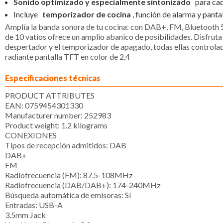
Sonido optimizado y especialmente sintonizado
para ca
Incluye
temporizador de cocina
, función de alarma y panta
Amplía la banda sonora de tu cocina: con DAB+, FM, Bluetooth 
de 10 vatios ofrece un amplio abanico de posibilidades. Disfruta
despertador y el temporizador de apagado, todas ellas controlad
radiante pantalla TFT en color de 2,4
Especificaciones técnicas
PRODUCT ATTRIBUTES
EAN:
0759454301330
Manufacturer number:
252983
Product weight:
1.2 kilograms
CONEXIONES
Tipos de recepción admitidos:
DAB
DAB+
FM
Radiofrecuencia (FM):
87.5-108MHz
Radiofrecuencia (DAB/DAB+):
174-240MHz
Búsqueda automática de emisoras:
Sí
Entradas:
USB-A
3.5mm Jack