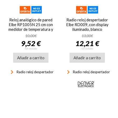
Reloj analógico de pared
Radio reloj despertador
Elbe RP1005N 25 cm con
Elbe RD009, con display
medidor de temperatura y
iluminado, blanco
humedad color negro
10,00€
13,00€
9,52 €
12,21 €
IVA incluido
IVA incluido
Añadir a carrito
Añadir a carrito
keyboard_arrow_right
keyboard_arrow_right
Radio reloj despertador
Radio reloj despertador