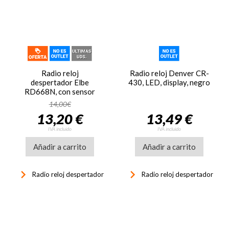
Radio reloj
Radio reloj Denver CR-
despertador Elbe
430, LED, display, negro
RD668N, con sensor
temperatura
14,00€
13,20 €
13,49 €
IVA incluido
IVA incluido
Añadir a carrito
Añadir a carrito
keyboard_arrow_right
keyboard_arrow_right
Radio reloj despertador
Radio reloj despertador