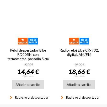
Reloj despertador Elbe
Radio reloj Elbe CR-932,
RD005N, con
digital, AM/FM
termómetro, pantalla 5 cm
LCD, negro
15,00€
19,00€
14,64 €
18,66 €
IVA incluido
IVA incluido
Añadir a carrito
Añadir a carrito
keyboard_arrow_right
keyboard_arrow_right
Radio reloj despertador
Radio reloj despertador