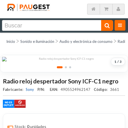
Inicio
Sonido e iluminación
Audio y electrónica de consumo
Radio
1
/
3
Radio reloj despertador Sony ICF-C1 negro
Fabricante:
Sony
P/N:
EAN:
4905524962147
Código:
3661
Stock:
0
unidades