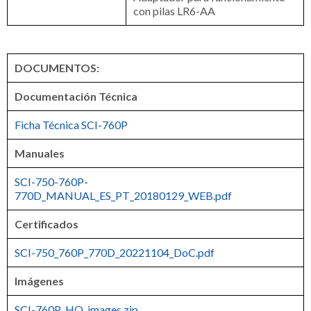
con pilas LR6-AA
DOCUMENTOS:
Documentación Técnica
Ficha Técnica SCI-760P
Manuales
SCI-750-760P-
770D_MANUAL_ES_PT_20180129_WEB.pdf
Certificados
SCI-750_760P_770D_20221104_DoC.pdf
Imágenes
SCI-760P_HQ_images.zip