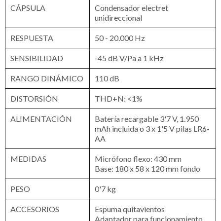
CÁPSULA
Condensador electret
unidireccional
RESPUESTA
50 - 20.000 Hz
SENSIBILIDAD
-45 dB V/Pa a 1 kHz
RANGO DINÁMICO
110 dB
DISTORSIÓN
THD+N: <1%
ALIMENTACIÓN
Batería recargable 3'7 V, 1.950
mAh incluida o 3 x 1'5 V pilas LR6-
AA
MEDIDAS
Micrófono flexo: 430 mm
Base: 180 x 58 x 120 mm fondo
PESO
0'7 kg
ACCESORIOS
Espuma quitavientos
Adaptador para funcionamiento