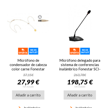
Micrófono de
Micrófono delegado para
condensador de cabeza
sistema de conferencias
color carne Fonestar
inalámbrico Fonestar SCI-
FCM-970-MC3
770D
37,15€
263,78€
27,99 €
198,75 €
IVA incluido
IVA incluido
Añadir a carrito
Añadir a carrito