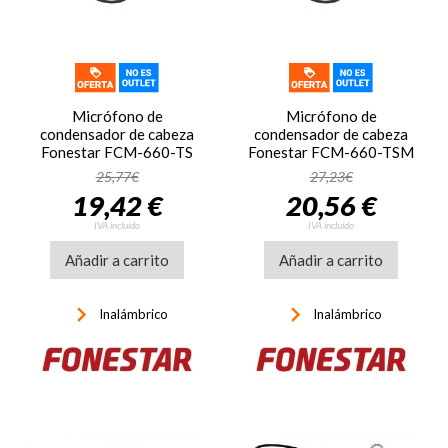
Micrófono de
Micrófono de
condensador de cabeza
condensador de cabeza
Fonestar FCM-660-TS
Fonestar FCM-660-TSM
25,77€
27,23€
19,42 €
20,56 €
IVA incluido
IVA incluido
Añadir a carrito
Añadir a carrito
keyboard_arrow_right
keyboard_arrow_right
Inalámbrico
Inalámbrico