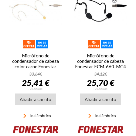
Micrófono de
Micrófono de
condensador de cabeza
condensador de cabeza
color carne Fonestar
Fonestar FCM-660-MC4
FCM-970-TS
33,64€
34,12€
25,41 €
25,70 €
IVA incluido
IVA incluido
Añadir a carrito
Añadir a carrito
keyboard_arrow_right
keyboard_arrow_right
Inalámbrico
Inalámbrico