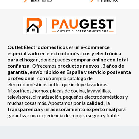
keyboard_arrow_right
keyboard_arrow_right
Inalámbrico
Inalámbrico
Outlet Electrodomésticos
es un
e-commerce
especializado en electrodomésticos y electrónica
para el hogar
, donde puedes
comprar online con total
confianza
. Ofrecemos
productos nuevos
,
3 años de
garantía
,
envío rápido en España
y
servicio postventa
profesional
, con un amplio catálogo de
electrodomésticos outlet que incluye lavadoras,
frigoríficos, hornos, placas de cocina, lavavajillas,
televisores, climatización, pequeños electrodomésticos y
muchas cosas más. Apostamos por la
calidad
, la
transparencia
y un
asesoramiento experto real
para
garantizar una experiencia de compra segura y fiable.