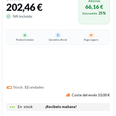
Ahorras
202,46 €
66,16 €
25%
Descuento
IVA incluido
Producto nuevo
Garantía oficial
Pago seguro
Stock:
52
unidades
Coste del envío 10,00 €
more_horiz
En stock
¡Recíbelo mañana!