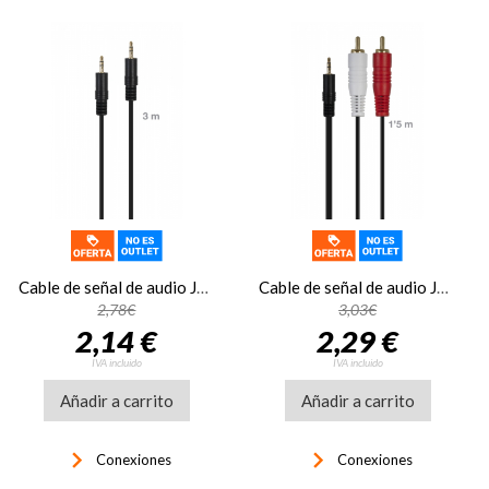
Cable de señal de audio Jack 3'5 mm macho a Jack 3'5 mm macho Fonestar JACK-MM-3
Cable de señal de audio Jack 3'5 mm macho 2 RCA macho Fonestar JACKRCA-MM-1-5
2,78€
3,03€
2,14 €
2,29 €
IVA incluido
IVA incluido
Añadir a carrito
Añadir a carrito
keyboard_arrow_right
keyboard_arrow_right
Conexiones
Conexiones