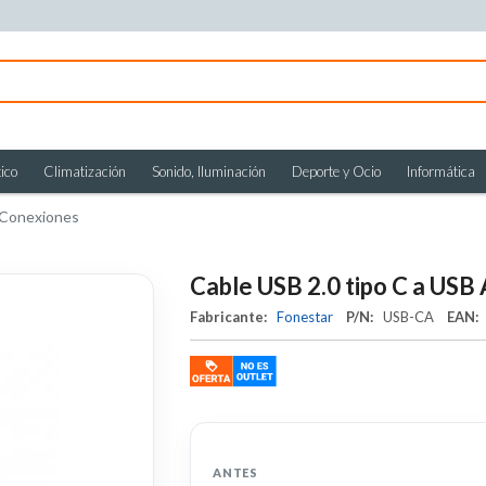
ico
Climatización
Sonido, Iluminación
Deporte y Ocio
Informática
Conexiones
Cable USB 2.0 tipo C a USB
Fabricante:
Fonestar
P/N:
USB-CA
EAN:
ANTES