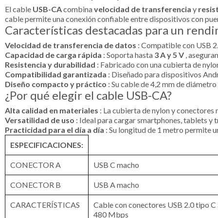
El cable
USB-CA
combina
velocidad de transferencia
y
resis
cable permite una conexión confiable entre dispositivos con puer
Características destacadas para un rend
Velocidad de transferencia de datos
: Compatible con USB 2.
Capacidad de carga rápida
: Soporta hasta
3 A y 5 V
, aseguran
Resistencia y durabilidad
: Fabricado con una cubierta de nylo
Compatibilidad garantizada
: Diseñado para dispositivos And
Diseño compacto y práctico
: Su cable de 4,2 mm de diámetro c
¿Por qué elegir el cable USB-CA?
Alta calidad en materiales
: La cubierta de nylon y conectores
Versatilidad de uso
: Ideal para cargar smartphones, tablets y 
Practicidad para el día a día
: Su longitud de 1 metro permite u
ESPECIFICACIONES:
CONECTOR A
USB C macho
CONECTOR B
USB A macho
CARACTERÍSTICAS
Cable con conectores USB 2.0 tipo C
480 Mbps