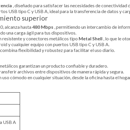
tencia
, diseñado para satisfacer las necesidades de conectividad 
tos USB tipo C y USB A, ideal para la transferencia de datos y car
imiento superior
0, alcanza hasta
480 Mbps
, permitiendo un intercambio de inform
do una carga ágil para tus dispositivos.
n resistente y conectores metálicos tipo
Metal Shell
, lo que le ot
roid y cualquier equipo con puertos USB tipo C y USB A.
ombina flexibilidad y robustez para facilitar el uso diario.
 metálicos garantizan un producto confiable y duradero.
transferir archivos entre dispositivos de manera rápida y segura.
n uso cómodo en cualquier situación, desde la oficina hasta el hogar
 a USB A