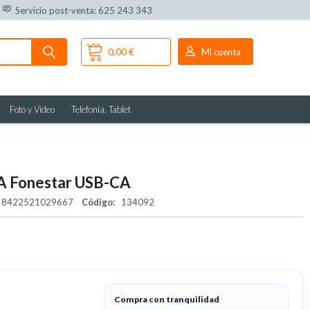
Servicio post-venta: 625 243 343
0,00 €
Mi cuenta
Foto y Vídeo
Telefonía, Tablet
 A Fonestar USB-CA
8422521029667
Código:
134092
Compra con tranquilidad