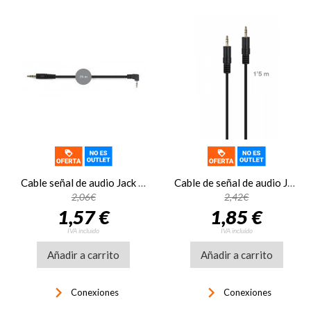
Cable señal de audio Jack 3'5 mm estéreo macho a Jack 3'5 mm estéreo macho 90° Fonestar AA-729A
Cable de señal de audio Jack 3'5 mm macho a Jack 3'5 mm macho Fonestar JACK-MM-1-5
2,06€
2,42€
1,57 €
1,85 €
IVA incluido
IVA incluido
Añadir a carrito
Añadir a carrito
keyboard_arrow_right
keyboard_arrow_right
Conexiones
Conexiones