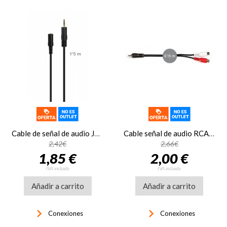
Cable de señal de audio Jack 3'5 mm macho a Jack 3'5 mm hembra Fonestar JACK-MF-1-5
Cable señal de audio RCA macho a 2 RCA hembra Fonestar AA-225
2,42€
2,66€
1,85 €
2,00 €
IVA incluido
IVA incluido
Añadir a carrito
Añadir a carrito
keyboard_arrow_right
keyboard_arrow_right
Conexiones
Conexiones