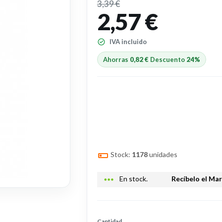
3,39 €
2,57 €
IVA incluido
Ahorras
0,82 €
Descuento
24%
Stock:
1178
unidades
more_horiz
En stock.
Recíbelo el Ma
Cantidad