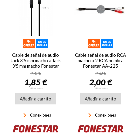
Cable de señal de audio
Cable señal de audio RCA
Jack 3'5 mm macho a Jack
macho a 2 RCA hembra
3'5 mm macho Fonestar
Fonestar AA-225
JACK-MM-1-5
2,42€
2,66€
1,85 €
2,00 €
IVA incluido
IVA incluido
Añadir a carrito
Añadir a carrito
keyboard_arrow_right
keyboard_arrow_right
Conexiones
Conexiones