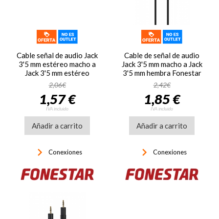
Cable señal de audio Jack
Cable de señal de audio
3'5 mm estéreo macho a
Jack 3'5 mm macho a Jack
Jack 3'5 mm estéreo
3'5 mm hembra Fonestar
macho 90° Fonestar AA-
JACK-MF-1-5
2,06€
2,42€
729A
1,57 €
1,85 €
IVA incluido
IVA incluido
Añadir a carrito
Añadir a carrito
keyboard_arrow_right
keyboard_arrow_right
Conexiones
Conexiones