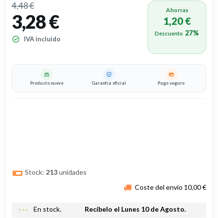
4,48 €
Ahorras
3,28 €
1,20 €
27%
Descuento
IVA incluido
Producto nuevo
Garantía oficial
Pago seguro
Stock:
213
unidades
Coste del envío 10,00 €
more_horiz
En stock.
Recíbelo el Lunes 10 de Agosto.