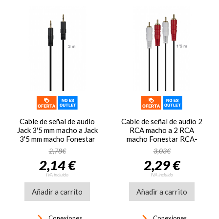
Cable de señal de audio
Cable de señal de audio 2
Jack 3'5 mm macho a Jack
RCA macho a 2 RCA
3'5 mm macho Fonestar
macho Fonestar RCA-
JACK-MM-3
MM-1-5
2,78€
3,03€
2,14 €
2,29 €
IVA incluido
IVA incluido
Añadir a carrito
Añadir a carrito
keyboard_arrow_right
keyboard_arrow_right
Conexiones
Conexiones