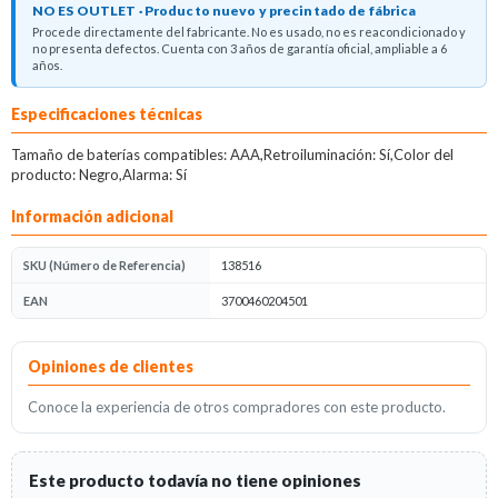
NO ES OUTLET · Producto nuevo y precintado de fábrica
Procede directamente del fabricante. No es usado, no es reacondicionado y
no presenta defectos. Cuenta con 3 años de garantía oficial, ampliable a 6
años.
Descripción del producto
Especificaciones técnicas
Tamaño de baterías compatibles: AAA,Retroiluminación: Sí,Color del
producto: Negro,Alarma: Sí
Información adicional
SKU (Número de Referencia)
138516
EAN
3700460204501
Opiniones
Opiniones de clientes
Conoce la experiencia de otros compradores con este producto.
Este producto todavía no tiene opiniones