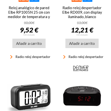
Reloj analógico de pared
Radio reloj despertador
Elbe RP1005N 25 cm con
Elbe RD009, con display
medidor de temperatura y
iluminado, blanco
humedad color negro
10,00€
13,00€
9,52 €
12,21 €
IVA incluido
IVA incluido
Añadir a carrito
Añadir a carrito
keyboard_arrow_right
keyboard_arrow_right
Radio reloj despertador
Radio reloj despertador