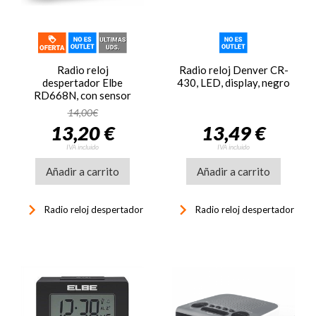
Radio reloj
Radio reloj Denver CR-
despertador Elbe
430, LED, display, negro
RD668N, con sensor
temperatura
14,00€
13,20 €
13,49 €
IVA incluido
IVA incluido
Añadir a carrito
Añadir a carrito
keyboard_arrow_right
keyboard_arrow_right
Radio reloj despertador
Radio reloj despertador