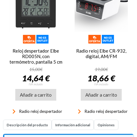
Reloj despertador Elbe
Radio reloj Elbe CR-932,
RD005N, con
digital, AM/FM
termómetro, pantalla 5 cm
LCD, negro
15,00€
19,00€
14,64 €
18,66 €
IVA incluido
IVA incluido
Añadir a carrito
Añadir a carrito
keyboard_arrow_right
keyboard_arrow_right
Radio reloj despertador
Radio reloj despertador
Descripción del producto
Información adicional
Opiniones