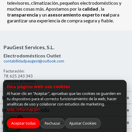
televisores, climatización, pequeños electrodomésticos y
muchas cosas más. Apostamos por la
calidad
, la
transparencia
y un
asesoramiento experto real
para
garantizar una experiencia de compra segura y fiable.
PauGest Services, S.L.
Electrodomésticos Outlet
contabilidadpaugest@outlook.com
Facturación:
Tlf. 625 243 343
Atención al cliente:
Esta página web usa cookies
Tlf. 685 527 519
Al hacer clic en "Aceptar", apruebas que las cookies se guarden en
Información de la empresa
tu dispositivo para el correcto funcionamiento de la web, hacer
analíticas de uso y colaborar con estudios de marketing.
Más información
Información y ayuda
1
FrigoGas · Centro de Ayuda
Aceptar todas
Rechazar
Ajustar Cookies