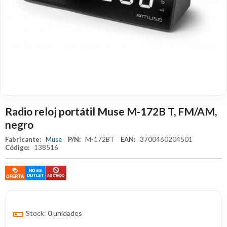
Radio reloj portátil Muse M-172B T, FM/AM,
negro
Fabricante:
Muse
P/N:
M-172BT
EAN:
3700460204501
Código:
138516
Stock:
0
unidades