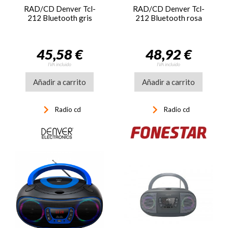
RAD/CD Denver Tcl-
RAD/CD Denver Tcl-
212 Bluetooth gris
212 Bluetooth rosa
45,58 €
48,92 €
IVA incluido
IVA incluido
Añadir a carrito
Añadir a carrito
keyboard_arrow_right
keyboard_arrow_right
Radio cd
Radio cd