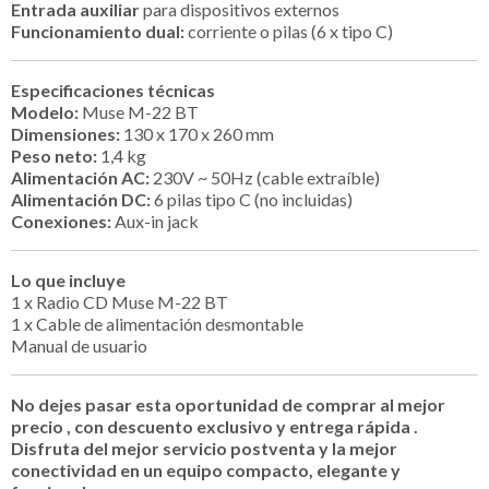
Entrada auxiliar
para dispositivos externos
Funcionamiento dual:
corriente o pilas (6 x tipo C)
Especificaciones técnicas
Modelo:
Muse M-22 BT
Dimensiones:
130 x 170 x 260 mm
Peso neto:
1,4 kg
Alimentación AC:
230V ~ 50Hz (cable extraíble)
Alimentación DC:
6 pilas tipo C (no incluidas)
Conexiones:
Aux-in jack
Lo que incluye
1 x Radio CD Muse M-22 BT
1 x Cable de alimentación desmontable
Manual de usuario
No dejes pasar esta oportunidad de
comprar al mejor
precio
, con
descuento exclusivo
y
entrega rápida
.
Disfruta del
mejor servicio postventa
y la mejor
conectividad en un equipo compacto, elegante y