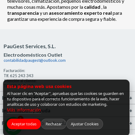
televisores, climatización, pequeños electrodomésticos y
muchas cosas más. Apostamos por la
calidad
, la
transparencia
y un
asesoramiento experto real
para
garantizar una experiencia de compra segura y fiable.
PauGest Services, S.L.
Electrodomésticos Outlet
contabilidadpaugest@outlook.com
Facturación:
Tlf. 625 243 343
Atención al cliente:
Esta página web usa cookies
Tlf. 685 527 519
Al hacer clic en "Aceptar", apruebas que las cookies se guarden en
Información de la empresa
tu dispositivo para el correcto funcionamiento de la web, hacer
analíticas de uso y colaborar con estudios de marketing.
Más información
Información y ayuda
1
FrigoGas · Centro de Ayuda
Aceptar todas
Rechazar
Ajustar Cookies