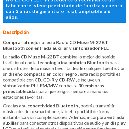
fabricante, viene precintado de fábrica y cuenta
con 3 años de garantía oficial, ampliable a 6
años.
Descripción
Comprar al mejor precio Radio CD Muse M-22 BT
Bluetooth con entrada auxiliar y sintonizador PLL
La
radio CD Muse M-22 BT
combina lo mejor del sonido
tradicional con la
tecnología inalámbrica Bluetooth
para
que disfrutes de tu música favorita desde cualquier fuente. Con
un
diseño compacto en color negro
, esta radio portátil es
compatible con
CD, CD-R y CD-RW
, e incluye un
sintonizador PLL FM/MW
con hasta
30 emisoras
preestablecidas
para que tengas siempre a mano tus
estaciones favoritas.
Gracias a su
conectividad Bluetooth
, podrás transmitir
música desde tu smartphone, tablet o portátil de forma
inalámbrica y sin complicaciones. Además, incorpora
entrada
auxiliar
para conectar otros dispositivos de audio y un
display
LCD
que facilita el control y la navegación entre funciones,