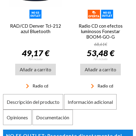
RAD/CD Denver Tcl-212
Radio CD con efectos
azul Bluetooth
luminosos Fonestar
BOOM-GO-G
68,61€
49,17 €
53,48 €
IVA incluido
IVA incluido
Añadir a carrito
Añadir a carrito
keyboard_arrow_right
keyboard_arrow_right
Radio cd
Radio cd
Descripción del producto
Información adicional
Opiniones
Documentación
NO ES OUTLET: Procedente directamente del