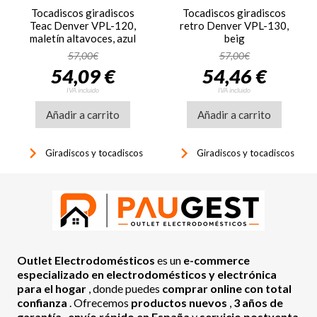
Tocadiscos giradiscos
Tocadiscos giradiscos
Teac Denver VPL-120,
retro Denver VPL-130,
maletín altavoces, azul
beig
57,00€
57,00€
54,09 €
54,46 €
IVA incluido
IVA incluido
Añadir a carrito
Añadir a carrito
keyboard_arrow_right
keyboard_arrow_right
Giradiscos y tocadiscos
Giradiscos y tocadiscos
Outlet Electrodomésticos
es un
e-commerce
especializado en electrodomésticos y electrónica
para el hogar
, donde puedes
comprar online con total
confianza
. Ofrecemos
productos nuevos
,
3 años de
garantía
,
envío rápido en España
y
servicio postventa