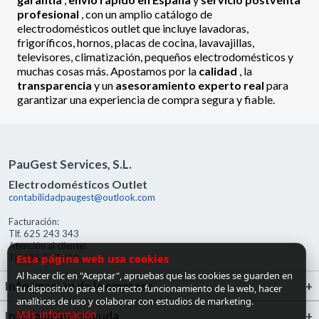
profesional
, con un amplio catálogo de
electrodomésticos outlet que incluye lavadoras,
frigoríficos, hornos, placas de cocina, lavavajillas,
televisores, climatización, pequeños electrodomésticos y
muchas cosas más. Apostamos por la
calidad
, la
transparencia
y un
asesoramiento experto real
para
garantizar una experiencia de compra segura y fiable.
PauGest Services, S.L.
Electrodomésticos Outlet
contabilidadpaugest@outlook.com
Facturación:
Tlf. 625 243 343
Atención al cliente:
Esta página web usa cookies
Tlf. 685 527 519
Al hacer clic en "Aceptar", apruebas que las cookies se guarden en
Información de la empresa
tu dispositivo para el correcto funcionamiento de la web, hacer
analíticas de uso y colaborar con estudios de marketing.
Más información
Información y ayuda