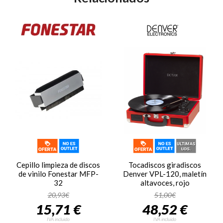
Cepillo limpieza de discos
Tocadiscos giradiscos
de vinilo Fonestar MFP-
Denver VPL-120, maletín
32
altavoces, rojo
20,93€
51,00€
15,71 €
48,52 €
IVA incluido
IVA incluido