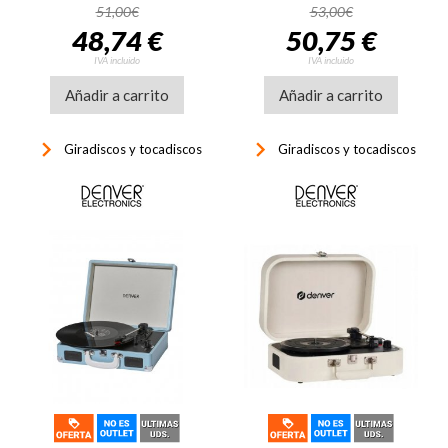
USB, negro
51,00€
53,00€
48,74 €
50,75 €
IVA incluido
IVA incluido
Añadir a carrito
Añadir a carrito
keyboard_arrow_right
keyboard_arrow_right
Giradiscos y tocadiscos
Giradiscos y tocadiscos