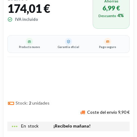
Ahorras
174,01 €
6,99 €
4%
Descuento
IVA incluido
Producto nuevo
Garantía oficial
Pago seguro
Stock:
2
unidades
Coste del envío 9,90 €
more_horiz
En stock
¡Recíbelo mañana!