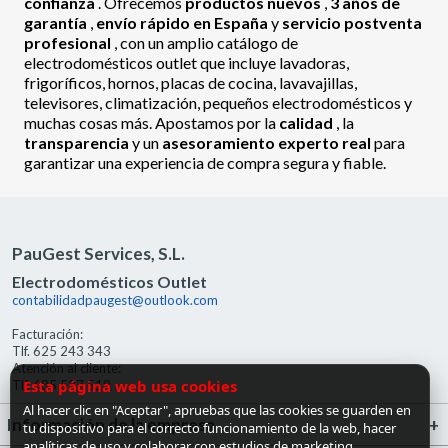
confianza
. Ofrecemos
productos nuevos
,
3 años de
garantía
,
envío rápido en España
y
servicio postventa
profesional
, con un amplio catálogo de
electrodomésticos outlet que incluye lavadoras,
frigoríficos, hornos, placas de cocina, lavavajillas,
televisores, climatización, pequeños electrodomésticos y
muchas cosas más. Apostamos por la
calidad
, la
transparencia
y un
asesoramiento experto real
para
garantizar una experiencia de compra segura y fiable.
PauGest Services, S.L.
Electrodomésticos Outlet
contabilidadpaugest@outlook.com
Facturación:
Tlf. 625 243 343
Atención al cliente:
Esta página web usa cookies
Tlf. 685 527 519
Al hacer clic en "Aceptar", apruebas que las cookies se guarden en
Información de la empresa
tu dispositivo para el correcto funcionamiento de la web, hacer
analíticas de uso y colaborar con estudios de marketing.