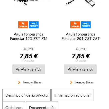
Aguja fonográfica
Aguja fonográfica
Fonestar 123-ZST-ZM
Fonestar 201-ZST-ZST
10,29€
10,29€
7,85 €
7,85 €
IVA incluido
IVA incluido
Añadir a carrito
Añadir a carrito
keyboard_arrow_right
keyboard_arrow_right
Fonográficas
Fonográficas
Descripción del producto
Información adicional
Opiniones
Documentación