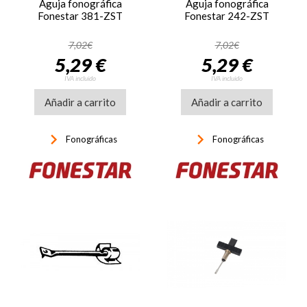
Aguja fonográfica
Aguja fonográfica
Fonestar 381-ZST
Fonestar 242-ZST
7,02€
7,02€
5,29 €
5,29 €
IVA incluido
IVA incluido
Añadir a carrito
Añadir a carrito
keyboard_arrow_right
keyboard_arrow_right
Fonográficas
Fonográficas