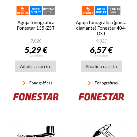
Aguja fonográfica
Aguja fonográfica (punta
Fonestar 135-ZST
diamante) Fonestar 404-
DST
7,02€
9,32€
5,29 €
6,57 €
IVA incluido
IVA incluido
Añadir a carrito
Añadir a carrito
keyboard_arrow_right
keyboard_arrow_right
Fonográficas
Fonográficas