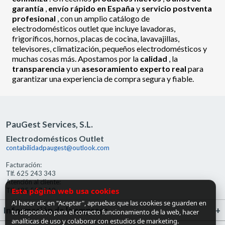
garantía
,
envío rápido en España
y
servicio postventa
profesional
, con un amplio catálogo de
electrodomésticos outlet que incluye lavadoras,
frigoríficos, hornos, placas de cocina, lavavajillas,
televisores, climatización, pequeños electrodomésticos y
muchas cosas más. Apostamos por la
calidad
, la
transparencia
y un
asesoramiento experto real
para
garantizar una experiencia de compra segura y fiable.
PauGest Services, S.L.
Electrodomésticos Outlet
contabilidadpaugest@outlook.com
Facturación:
Tlf. 625 243 343
Atención al cliente:
Esta página web usa cookies
Tlf. 685 527 519
Al hacer clic en "Aceptar", apruebas que las cookies se guarden en
Información de la empresa
tu dispositivo para el correcto funcionamiento de la web, hacer
analíticas de uso y colaborar con estudios de marketing.