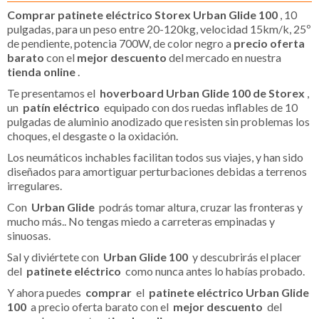
Comprar patinete eléctrico Storex Urban Glide 100
, 10
pulgadas, para un peso entre 20-120kg, velocidad 15km/k, 25º
de pendiente, potencia 700W, de color negro a
precio oferta
barato
con el
mejor descuento
del mercado en nuestra
tienda online
.
Te presentamos el
hoverboard Urban Glide 100 de Storex
,
un
patín eléctrico
equipado con dos ruedas inflables de 10
pulgadas de aluminio anodizado que resisten sin problemas los
choques, el desgaste o la oxidación.
Los neumáticos inchables facilitan todos sus viajes, y han sido
diseñados para amortiguar perturbaciones debidas a terrenos
irregulares.
Con
Urban Glide
podrás tomar altura, cruzar las fronteras y
mucho más.. No tengas miedo a carreteras empinadas y
sinuosas.
Sal y diviértete con
Urban Glide 100
y descubrirás el placer
del
patinete eléctrico
como nunca antes lo habías probado.
Y ahora puedes
comprar
el
patinete eléctrico Urban Glide
100
a precio oferta barato con el
mejor descuento
del