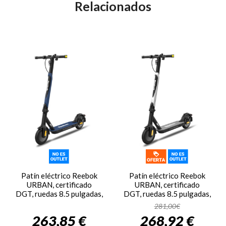
Relacionados
Patín eléctrico Reebok
Patín eléctrico Reebok
URBAN, certificado
URBAN, certificado
DGT, ruedas 8.5 pulgadas,
DGT, ruedas 8.5 pulgadas,
350W, batería lítio 36V,
350W, batería lítio 36V,
281,00€
7800 mAh, autonomía 30
7800 mAh, autonomía 30
263,85 €
268,92 €
km, velocidad 25 km/h,
km, velocidad 25 km/h,