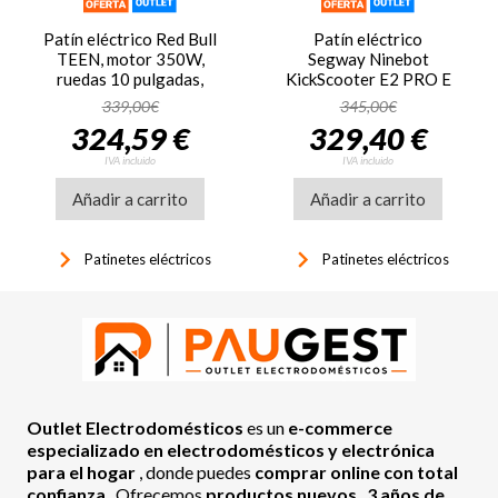
Patín eléctrico Red Bull
Patín eléctrico
TEEN, motor 350W,
Segway Ninebot
ruedas 10 pulgadas,
KickScooter E2 PRO E
velocidad 25 km/h,
Powered, ruedas 10
339,00€
345,00€
autonomía 25 km, 7500
pulgadas, 350W,
324,59 €
329,40 €
mAh, homologado, IPX4,
autonomía 35 km,
patinete azul, rojo y negro
velocidad 25 km/h, batería
IVA incluido
IVA incluido
275 Wh
Añadir a carrito
Añadir a carrito
keyboard_arrow_right
keyboard_arrow_right
Patinetes eléctricos
Patinetes eléctricos
Outlet Electrodomésticos
es un
e-commerce
especializado en electrodomésticos y electrónica
para el hogar
, donde puedes
comprar online con total
confianza
. Ofrecemos
productos nuevos
,
3 años de