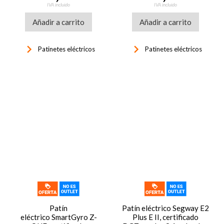
patinete azul
patinete gris
IVA incluido
IVA incluido
Añadir a carrito
Añadir a carrito
keyboard_arrow_right
keyboard_arrow_right
Patinetes eléctricos
Patinetes eléctricos
Patín
Patín eléctrico Segway E2
eléctrico SmartGyro Z-
Plus E II, certificado