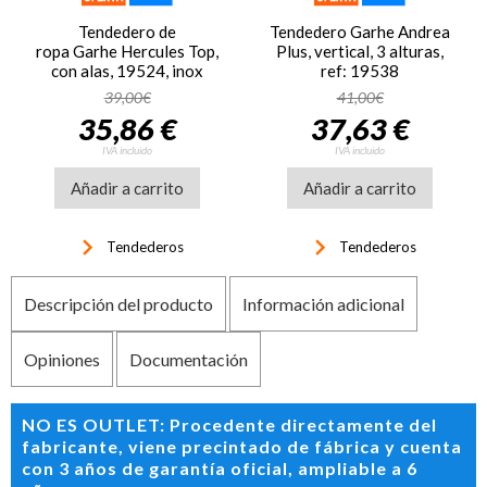
Tendedero de
Tendedero Garhe Andrea
ropa Garhe Hercules Top,
Plus, vertical, 3 alturas,
con alas, 19524, inox
ref: 19538
39,00€
41,00€
35,86 €
37,63 €
IVA incluido
IVA incluido
Añadir a carrito
Añadir a carrito
keyboard_arrow_right
keyboard_arrow_right
Tendederos
Tendederos
Descripción del producto
Información adicional
Opiniones
Documentación
NO ES OUTLET: Procedente directamente del
fabricante, viene precintado de fábrica y cuenta
con 3 años de garantía oficial, ampliable a 6