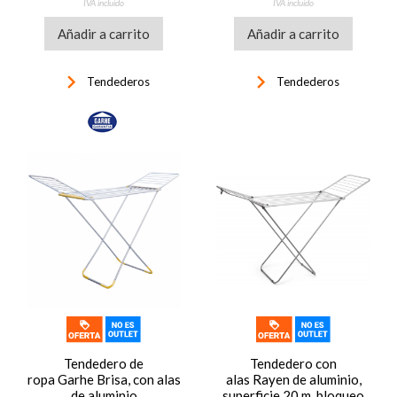
IVA incluido
IVA incluido
Añadir a carrito
Añadir a carrito
keyboard_arrow_right
keyboard_arrow_right
Tendederos
Tendederos
Tendedero de
Tendedero con
ropa Garhe Brisa, con alas
alas Rayen de aluminio,
de aluminio
superficie 20 m, bloqueo