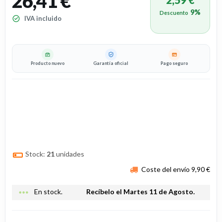
26,41 €
9%
Descuento
IVA incluido
Producto nuevo
Garantía oficial
Pago seguro
Stock:
21
unidades
Coste del envío 9,90 €
more_horiz
En stock.
Recíbelo el Martes 11 de Agosto.