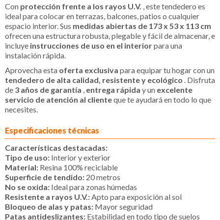
Con
protección frente a los rayos U.V.
, este tendedero es
ideal para colocar en terrazas, balcones, patios o cualquier
espacio interior. Sus
medidas abiertas de 173 x 53 x 113 cm
ofrecen una estructura robusta, plegable y fácil de almacenar, e
incluye
instrucciones de uso en el interior
para una
instalación rápida.
Aprovecha esta
oferta exclusiva
para equipar tu hogar con un
tendedero de alta calidad, resistente y ecológico
. Disfruta
de
3 años de garantía
,
entrega rápida
y un
excelente
servicio de atención al cliente
que te ayudará en todo lo que
necesites.
Especificaciones técnicas
Características destacadas:
Tipo de uso:
Interior y exterior
Material:
Resina 100% reciclable
Superficie de tendido:
20 metros
No se oxida:
Ideal para zonas húmedas
Resistente a rayos U.V.:
Apto para exposición al sol
Bloqueo de alas y patas:
Mayor seguridad
Patas antideslizantes:
Estabilidad en todo tipo de suelos