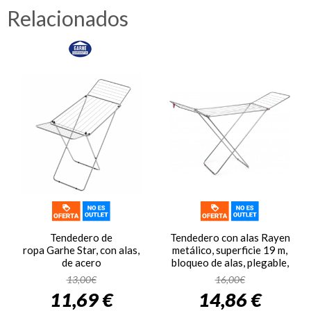
Relacionados
Tendedero de
Tendedero con alas Rayen
ropa Garhe Star, con alas,
metálico, superficie 19 m,
de acero
bloqueo de alas, plegable,
antideslizante, interior y
13,00€
16,00€
exterior, 182 x 55 x 102
11,69 €
14,86 €
cm, ref. 0333, color acero