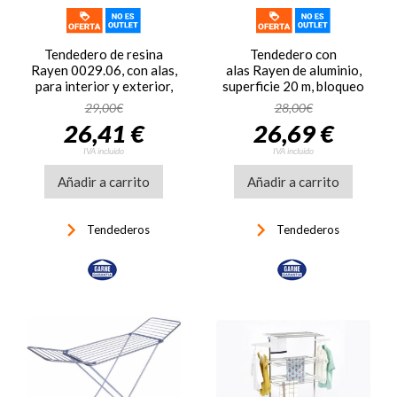
Tendedero de resina
Tendedero con
Rayen 0029.06, con alas,
alas Rayen de aluminio,
para interior y exterior,
superficie 20 m, bloqueo
blanco
de alas, plegable,
29,00€
28,00€
antideslizante, interior y
26,41 €
26,69 €
exterior, 177 x 55 x 92
cm, ref. 03334, color
IVA incluido
IVA incluido
acero
Añadir a carrito
Añadir a carrito
keyboard_arrow_right
keyboard_arrow_right
Tendederos
Tendederos