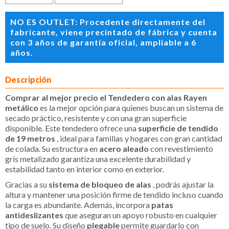
NO ES OUTLET: Procedente directamente del
fabricante, viene precintado de fábrica y cuenta
con 3 años de garantía oficial, ampliable a 6
años.
Descripción
Comprar al mejor precio el Tendedero con alas Rayen
metálico
es la mejor opción para quienes buscan un sistema de
secado práctico, resistente y con una gran superficie
disponible. Este tendedero ofrece una
superficie de tendido
de 19 metros
, ideal para familias y hogares con gran cantidad
de colada. Su estructura en
acero aleado
con revestimiento
gris metalizado garantiza una excelente durabilidad y
estabilidad tanto en interior como en exterior.
Gracias a su
sistema de bloqueo de alas
, podrás ajustar la
altura y mantener una posición firme de tendido incluso cuando
la carga es abundante. Además, incorpora
patas
antideslizantes
que aseguran un apoyo robusto en cualquier
tipo de suelo. Su diseño
plegable
permite guardarlo con