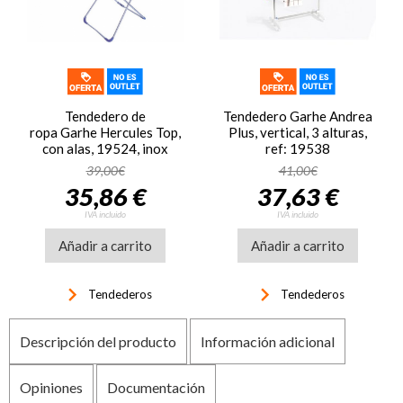
Tendedero de
Tendedero Garhe Andrea
ropa Garhe Hercules Top,
Plus, vertical, 3 alturas,
con alas, 19524, inox
ref: 19538
39,00€
41,00€
35,86 €
37,63 €
IVA incluido
IVA incluido
Añadir a carrito
Añadir a carrito
keyboard_arrow_right
keyboard_arrow_right
Tendederos
Tendederos
Descripción del producto
Información adicional
Opiniones
Documentación