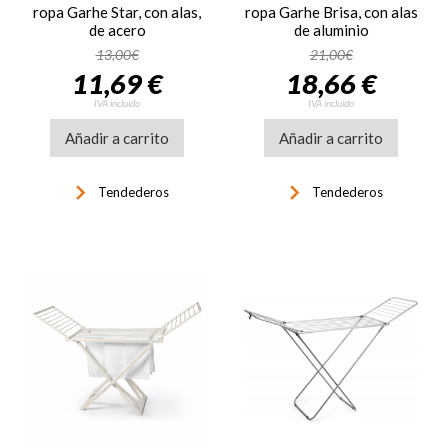
ropa Garhe Star, con alas,
ropa Garhe Brisa, con alas
de acero
de aluminio
13,00€
21,00€
11,69 €
18,66 €
IVA incluido
IVA incluido
Añadir a carrito
Añadir a carrito
keyboard_arrow_right
keyboard_arrow_right
Tendederos
Tendederos