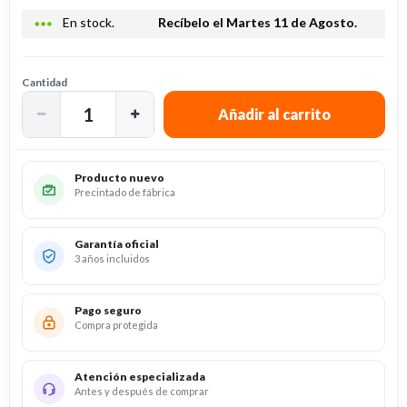
more_horiz
En stock.
Recíbelo el Martes 11 de Agosto.
Cantidad
Producto nuevo
Precintado de fábrica
Garantía oficial
3 años incluidos
Pago seguro
Compra protegida
Atención especializada
Antes y después de comprar