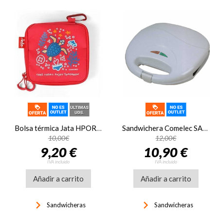
Bolsa térmica Jata HPOR7203, porta Sandwich, 0.9 litros, rojo
Sandwichera Comelec SA-1204 2 cavidades sin corte 750W blanco
10,00€
12,00€
9,20 €
10,90 €
IVA incluido
IVA incluido
Añadir a carrito
Añadir a carrito
keyboard_arrow_right
keyboard_arrow_right
Sandwicheras
Sandwicheras