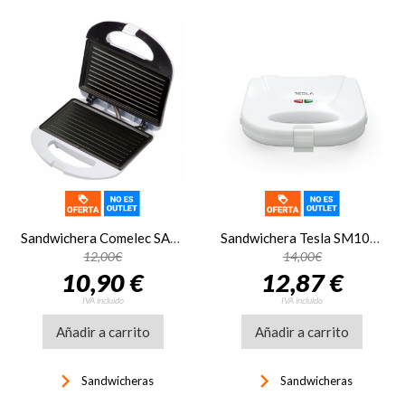
Sandwichera Comelec SA1205B blanco PANINI
Sandwichera Tesla SM100W 750W
12,00€
14,00€
10,90 €
12,87 €
IVA incluido
IVA incluido
Añadir a carrito
Añadir a carrito
keyboard_arrow_right
keyboard_arrow_right
Sandwicheras
Sandwicheras