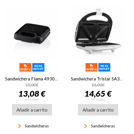
Sandwichera Flama 4930FL, 800W, negro
Sandwichera Tristar SA3052
15,00€
16,00€
13,08 €
14,65 €
IVA incluido
IVA incluido
Añadir a carrito
Añadir a carrito
keyboard_arrow_right
keyboard_arrow_right
Sandwicheras
Sandwicheras