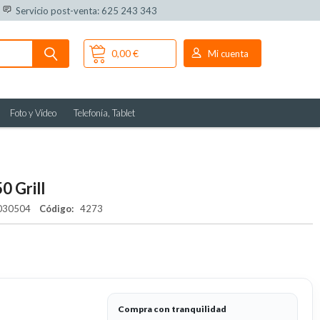
Servicio post-venta: 625 243 343
0,00 €
Mi cuenta
Foto y Vídeo
Telefonía, Tablet
0 Grill
030504
Código:
4273
Compra con tranquilidad