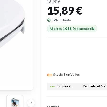
16,90 €
15,89 €
IVA incluido
Ahorras
1,01 €
Descuento
6%
Stock:
5
unidades
more_horiz
En stock.
Recíbelo el Ma
Cantidad