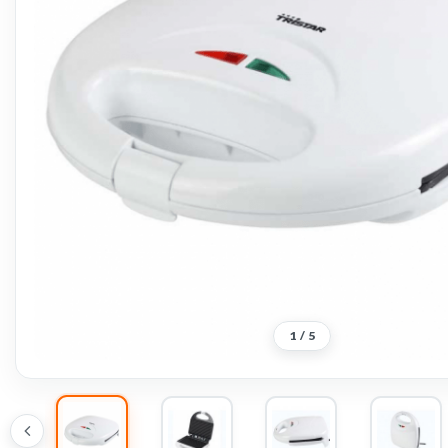
1
/
5