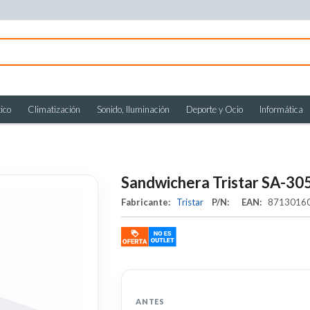
ico
Climatización
Sonido, Iluminación
Deporte y Ocio
Informática
Sandwichera Tristar SA-305
Fabricante:
Tristar
P/N:
EAN:
8713016
ANTES