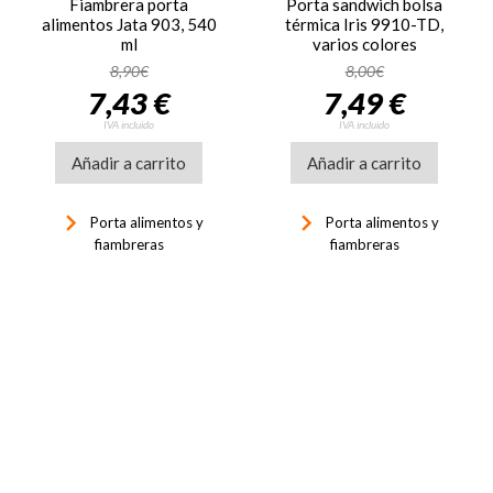
Fiambrera porta
Porta sandwich bolsa
alimentos Jata 903, 540
térmica Iris 9910-TD,
ml
varios colores
8,90€
8,00€
7,43 €
7,49 €
IVA incluido
IVA incluido
Añadir a carrito
Añadir a carrito
keyboard_arrow_right
keyboard_arrow_right
Porta alimentos y
Porta alimentos y
fiambreras
fiambreras