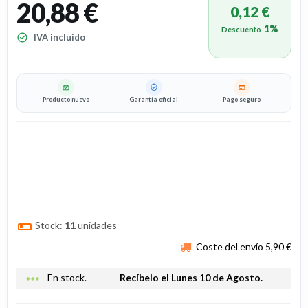
20,88 €
0,12 €
1%
Descuento
IVA incluido
Producto nuevo
Garantía oficial
Pago seguro
Stock:
11
unidades
Coste del envío 5,90 €
more_horiz
En stock.
Recíbelo el Lunes 10 de Agosto.