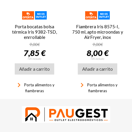
Porta bocatas bolsa
Fiambrera Iris 8575-I,
térmica Iris 9382-TSD,
750 ml, apto microondas y
enrrollable
AirFryer, inox
9,00€
9,00€
7,85 €
8,00 €
IVA incluido
IVA incluido
Añadir a carrito
Añadir a carrito
keyboard_arrow_right
keyboard_arrow_right
Porta alimentos y
Porta alimentos y
fiambreras
fiambreras