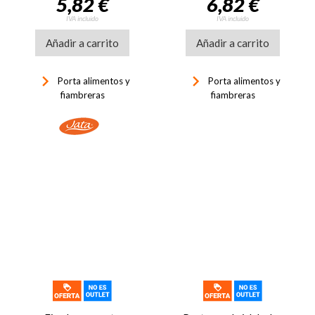
5,82 €
6,82 €
IVA incluido
IVA incluido
Añadir a carrito
Añadir a carrito
keyboard_arrow_right
keyboard_arrow_right
Porta alimentos y
Porta alimentos y
fiambreras
fiambreras