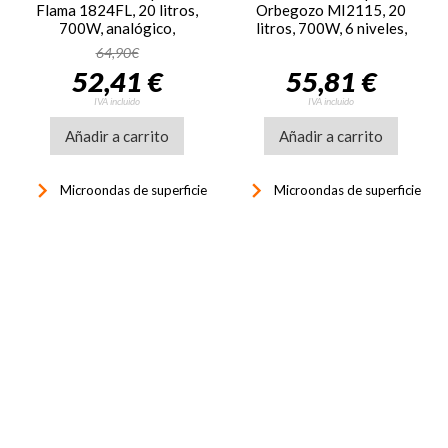
Flama 1824FL, 20 litros,
Orbegozo MI2115, 20
700W, analógico,
litros, 700W, 6 niveles,
temporizador, blanco
blanco
64,90€
52,41 €
55,81 €
IVA incluido
IVA incluido
Añadir a carrito
Añadir a carrito
keyboard_arrow_right
keyboard_arrow_right
Microondas de superficie
Microondas de superficie