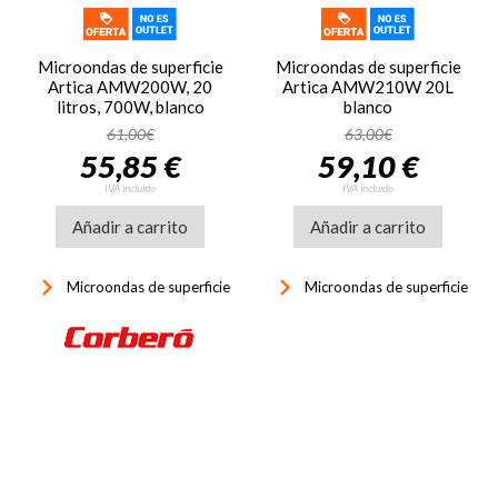
Microondas de superficie
Microondas de superficie
Artica AMW200W, 20
Artica AMW210W 20L
litros, 700W, blanco
blanco
61,00€
63,00€
55,85 €
59,10 €
IVA incluido
IVA incluido
Añadir a carrito
Añadir a carrito
keyboard_arrow_right
keyboard_arrow_right
Microondas de superficie
Microondas de superficie