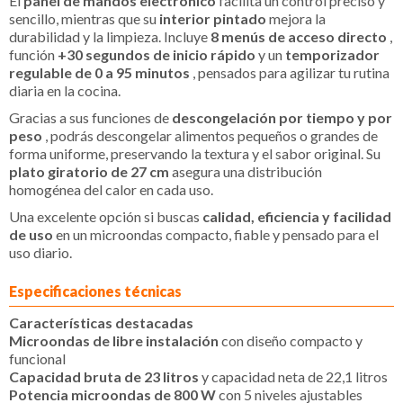
El
panel de mandos electrónico
facilita un control preciso y
sencillo, mientras que su
interior pintado
mejora la
durabilidad y la limpieza. Incluye
8 menús de acceso directo
,
función
+30 segundos de inicio rápido
y un
temporizador
regulable de 0 a 95 minutos
, pensados para agilizar tu rutina
diaria en la cocina.
Gracias a sus funciones de
descongelación por tiempo y por
peso
, podrás descongelar alimentos pequeños o grandes de
forma uniforme, preservando la textura y el sabor original. Su
plato giratorio de 27 cm
asegura una distribución
homogénea del calor en cada uso.
Una excelente opción si buscas
calidad, eficiencia y facilidad
de uso
en un microondas compacto, fiable y pensado para el
uso diario.
Especificaciones técnicas
Características destacadas
Microondas de libre instalación
con diseño compacto y
funcional
Capacidad bruta de 23 litros
y capacidad neta de 22,1 litros
Potencia microondas de 800 W
con 5 niveles ajustables