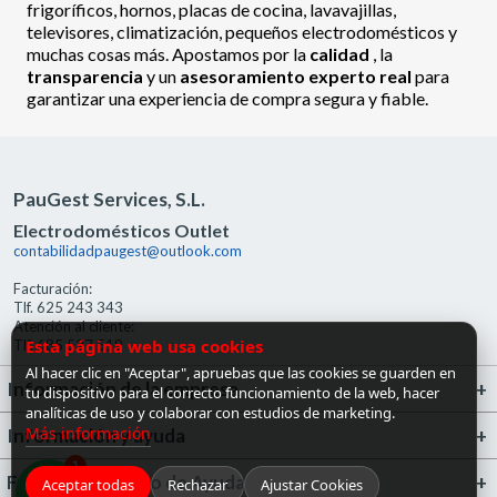
frigoríficos, hornos, placas de cocina, lavavajillas,
televisores, climatización, pequeños electrodomésticos y
muchas cosas más. Apostamos por la
calidad
, la
transparencia
y un
asesoramiento experto real
para
garantizar una experiencia de compra segura y fiable.
PauGest Services, S.L.
Electrodomésticos Outlet
contabilidadpaugest@outlook.com
Facturación:
Tlf. 625 243 343
Atención al cliente:
Esta página web usa cookies
Tlf. 685 527 519
Al hacer clic en "Aceptar", apruebas que las cookies se guarden en
Información de la empresa
tu dispositivo para el correcto funcionamiento de la web, hacer
analíticas de uso y colaborar con estudios de marketing.
Más información
Información y ayuda
1
FrigoGas · Centro de Ayuda
Aceptar todas
Rechazar
Ajustar Cookies