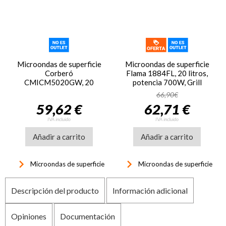
Microondas de superficie
Microondas de superficie
Corberó
Flama 1884FL, 20 litros,
CMICM5020GW, 20
potencia 700W, Grill
litros, potencia 700W,
1000W, blanco
66,90€
grill 1000W, 9 funciones,
59,62 €
62,71 €
blanco
IVA incluido
IVA incluido
Añadir a carrito
Añadir a carrito
keyboard_arrow_right
keyboard_arrow_right
Microondas de superficie
Microondas de superficie
Descripción del producto
Información adicional
Opiniones
Documentación