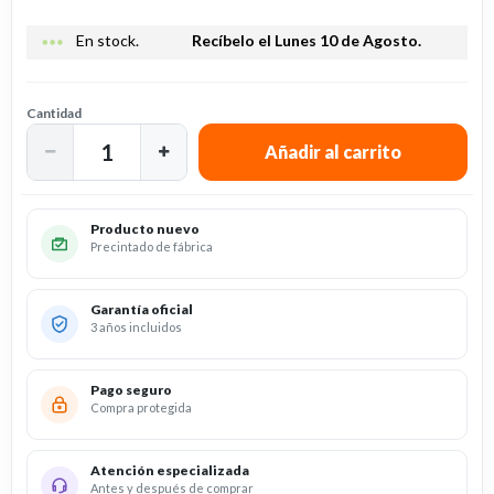
more_horiz
En stock.
Recíbelo el Lunes 10 de Agosto.
Cantidad
Producto nuevo
Precintado de fábrica
Garantía oficial
3 años incluidos
Pago seguro
Compra protegida
Atención especializada
Antes y después de comprar