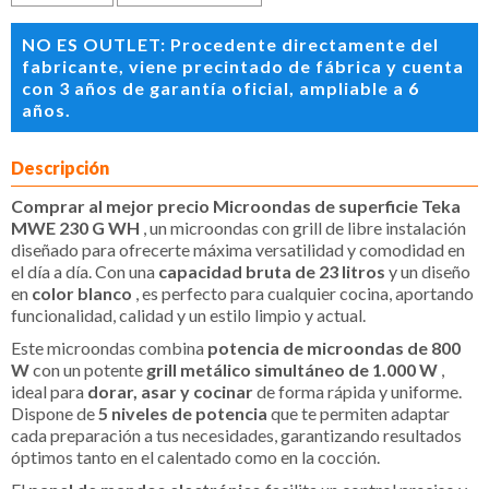
NO ES OUTLET: Procedente directamente del
fabricante, viene precintado de fábrica y cuenta
con 3 años de garantía oficial, ampliable a 6
años.
Descripción
Comprar al mejor precio Microondas de superficie Teka
MWE 230 G WH
, un microondas con grill de libre instalación
diseñado para ofrecerte máxima versatilidad y comodidad en
el día a día. Con una
capacidad bruta de 23 litros
y un diseño
en
color blanco
, es perfecto para cualquier cocina, aportando
funcionalidad, calidad y un estilo limpio y actual.
Este microondas combina
potencia de microondas de 800
W
con un potente
grill metálico simultáneo de 1.000 W
,
ideal para
dorar, asar y cocinar
de forma rápida y uniforme.
Dispone de
5 niveles de potencia
que te permiten adaptar
cada preparación a tus necesidades, garantizando resultados
óptimos tanto en el calentado como en la cocción.