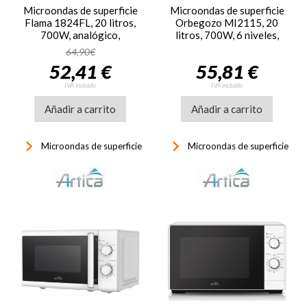
Microondas de superficie
Microondas de superficie
Flama 1824FL, 20 litros,
Orbegozo MI2115, 20
700W, analógico,
litros, 700W, 6 niveles,
temporizador, blanco
blanco
64,90€
52,41 €
55,81 €
IVA incluido
IVA incluido
Añadir a carrito
Añadir a carrito
keyboard_arrow_right
keyboard_arrow_right
Microondas de superficie
Microondas de superficie