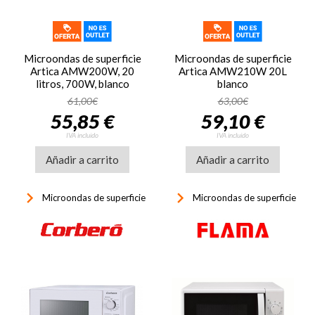
Microondas de superficie
Microondas de superficie
Artica AMW200W, 20
Artica AMW210W 20L
litros, 700W, blanco
blanco
61,00€
63,00€
55,85 €
59,10 €
IVA incluido
IVA incluido
Añadir a carrito
Añadir a carrito
keyboard_arrow_right
keyboard_arrow_right
Microondas de superficie
Microondas de superficie