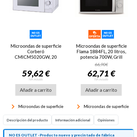
Microondas de superficie
Microondas de superficie
Corberó
Flama 1884FL, 20 litros,
CMICM5020GW, 20
potencia 700W, Grill
litros, potencia 700W,
1000W, blanco
66,90€
grill 1000W, 9 funciones,
59,62 €
62,71 €
blanco
IVA incluido
IVA incluido
Añadir a carrito
Añadir a carrito
keyboard_arrow_right
keyboard_arrow_right
Microondas de superficie
Microondas de superficie
Descripción del producto
Información adicional
Opiniones
NO ES OUTLET · Producto nuevo y precintado de fábrica