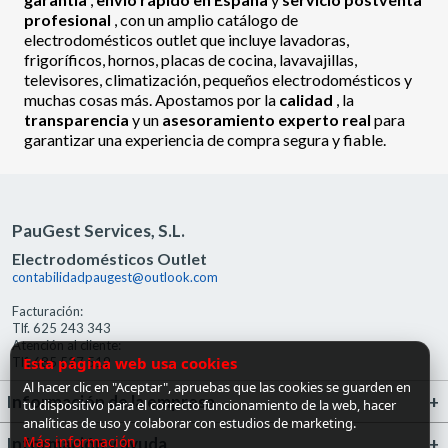
profesional
, con un amplio catálogo de
electrodomésticos outlet que incluye lavadoras,
frigoríficos, hornos, placas de cocina, lavavajillas,
televisores, climatización, pequeños electrodomésticos y
muchas cosas más. Apostamos por la
calidad
, la
transparencia
y un
asesoramiento experto real
para
garantizar una experiencia de compra segura y fiable.
PauGest Services, S.L.
Electrodomésticos Outlet
contabilidadpaugest@outlook.com
Facturación:
Tlf. 625 243 343
Atención al cliente:
Esta página web usa cookies
Tlf. 685 527 519
Al hacer clic en "Aceptar", apruebas que las cookies se guarden en
Información de la empresa
tu dispositivo para el correcto funcionamiento de la web, hacer
analíticas de uso y colaborar con estudios de marketing.
Más información
Información y ayuda