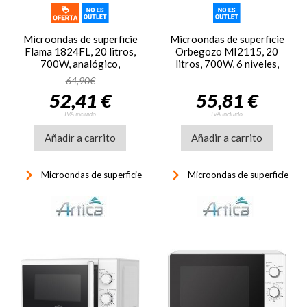
Microondas de superficie
Microondas de superficie
Flama 1824FL, 20 litros,
Orbegozo MI2115, 20
700W, analógico,
litros, 700W, 6 niveles,
temporizador, blanco
blanco
64,90€
52,41 €
55,81 €
IVA incluido
IVA incluido
Añadir a carrito
Añadir a carrito
keyboard_arrow_right
keyboard_arrow_right
Microondas de superficie
Microondas de superficie