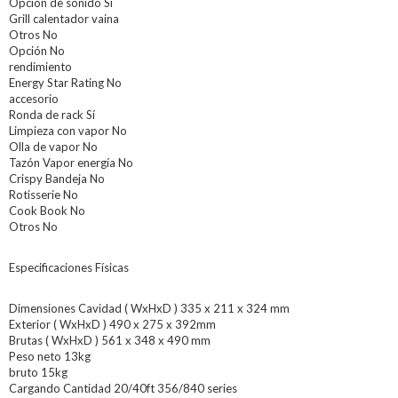
Opción de sonido Sí
Grill calentador vaina
Otros No
Opción No
rendimiento
Energy Star Rating No
accesorio
Ronda de rack Sí
Limpieza con vapor No
Olla de vapor No
Tazón Vapor energía No
Crispy Bandeja No
Rotisserie No
Cook Book No
Otros No
Especificaciones Físicas
Dimensiones Cavidad ( WxHxD ) 335 x 211 x 324 mm
Exterior ( WxHxD ) 490 x 275 x 392mm
Brutas ( WxHxD ) 561 x 348 x 490 mm
Peso neto 13kg
bruto 15kg
Cargando Cantidad 20/40ft 356/840 series