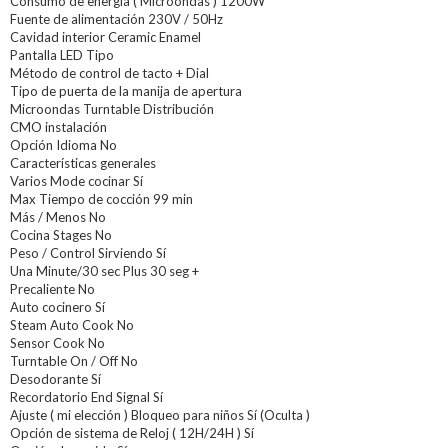
Consumo de energía ( Microondas ) 1200W
Fuente de alimentación 230V / 50Hz
Cavidad interior Ceramic Enamel
Pantalla LED Tipo
Método de control de tacto + Dial
Tipo de puerta de la manija de apertura
Microondas Turntable Distribución
CMO instalación
Opción Idioma No
Características generales
Varios Mode cocinar Sí
Max Tiempo de cocción 99 min
Más / Menos No
Cocina Stages No
Peso / Control Sirviendo Sí
Una Minute/30 sec Plus 30 seg +
Precaliente No
Auto cocinero Sí
Steam Auto Cook No
Sensor Cook No
Turntable On / Off No
Desodorante Sí
Recordatorio End Signal Sí
Ajuste ( mi elección ) Bloqueo para niños Sí (Oculta )
Opción de sistema de Reloj ( 12H/24H ) Sí