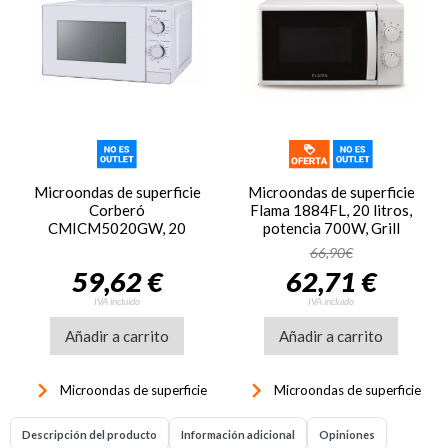
Microondas de superficie
Microondas de superficie
Corberó
Flama 1884FL, 20 litros,
CMICM5020GW, 20
potencia 700W, Grill
litros, potencia 700W,
1000W, blanco
66,90€
grill 1000W, 9 funciones,
59,62 €
62,71 €
blanco
IVA incluido
IVA incluido
Añadir a carrito
Añadir a carrito
keyboard_arrow_right
keyboard_arrow_right
Microondas de superficie
Microondas de superficie
Descripción del producto
Información adicional
Opiniones