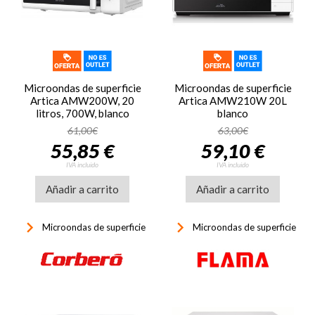
Microondas de superficie
Microondas de superficie
Artica AMW200W, 20
Artica AMW210W 20L
litros, 700W, blanco
blanco
61,00€
63,00€
55,85 €
59,10 €
IVA incluido
IVA incluido
Añadir a carrito
Añadir a carrito
keyboard_arrow_right
keyboard_arrow_right
Microondas de superficie
Microondas de superficie