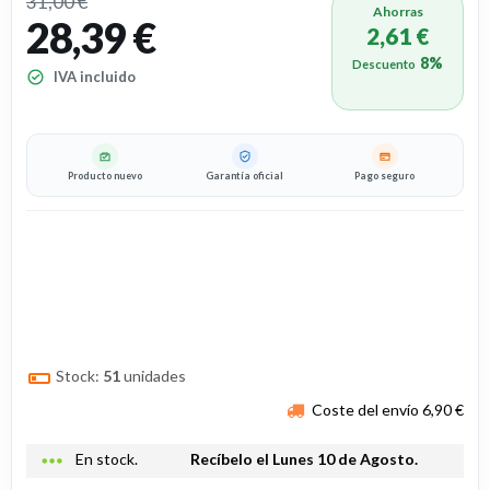
31,00 €
Ahorras
28,39 €
2,61 €
8%
Descuento
IVA incluido
Producto nuevo
Garantía oficial
Pago seguro
Stock:
51
unidades
Coste del envío 6,90 €
more_horiz
En stock.
Recíbelo el Lunes 10 de Agosto.