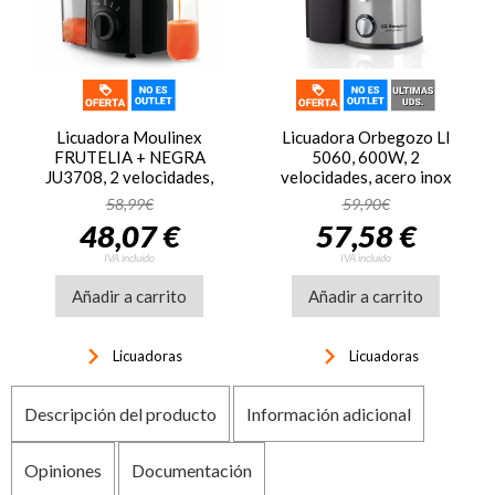
Licuadora Moulinex
Licuadora Orbegozo LI
FRUTELIA + NEGRA
5060, 600W, 2
JU3708, 2 velocidades,
velocidades, acero inox
350W, negro
58,99€
59,90€
48,07 €
57,58 €
IVA incluido
IVA incluido
Añadir a carrito
Añadir a carrito
keyboard_arrow_right
keyboard_arrow_right
Licuadoras
Licuadoras
Descripción del producto
Información adicional
Opiniones
Documentación