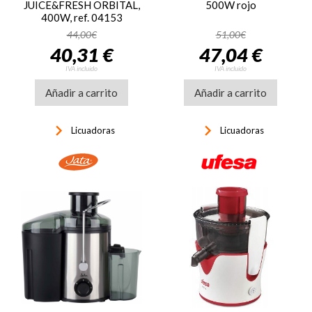
JUICE&FRESH ORBITAL,
500W rojo
400W, ref. 04153
44,00€
51,00€
40,31 €
47,04 €
IVA incluido
IVA incluido
Añadir a carrito
Añadir a carrito
keyboard_arrow_right
keyboard_arrow_right
Licuadoras
Licuadoras