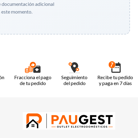
e documentación adicional
n este momento.
ón
Fracciona el pago
Seguimiento
Recibe tu pedido
de tu pedido
del pedido
y paga en 7 días