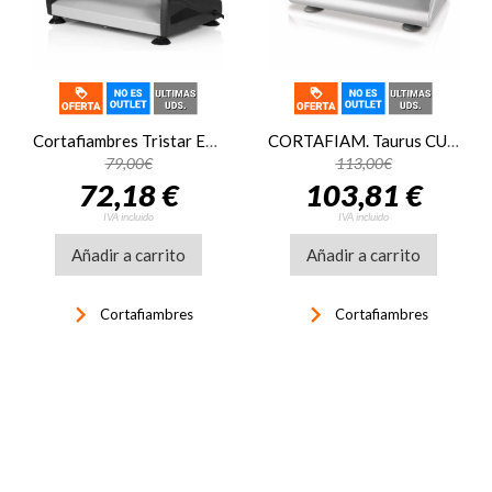
Cortafiambres Tristar EM-2099 150W
CORTAFIAM. Taurus CUTMASTER NEW 150W
79,00€
113,00€
72,18 €
103,81 €
IVA incluido
IVA incluido
Añadir a carrito
Añadir a carrito
keyboard_arrow_right
keyboard_arrow_right
Cortafiambres
Cortafiambres