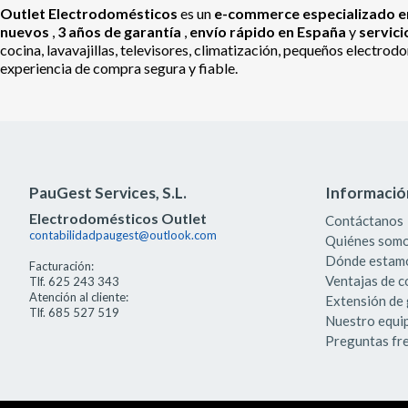
Outlet Electrodomésticos
es un
e-commerce especializado en
nuevos
,
3 años de garantía
,
envío rápido en España
y
servic
cocina, lavavajillas, televisores, climatización, pequeños electr
experiencia de compra segura y fiable.
PauGest Services, S.L.
Informació
Electrodomésticos Outlet
Contáctanos
contabilidadpaugest@outlook.com
Quiénes som
Dónde estam
Facturación:
Ventajas de 
Tlf. 625 243 343
Atención al cliente:
Extensión de 
Tlf. 685 527 519
Nuestro equi
Preguntas fr