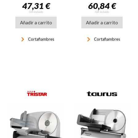
47,31 €
60,84 €
IVA incluido
IVA incluido
Añadir a carrito
Añadir a carrito
keyboard_arrow_right
keyboard_arrow_right
Cortafiambres
Cortafiambres