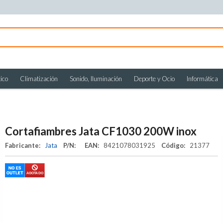
ico
Climatización
Sonido, Iluminación
Deporte y Ocio
Informática
Cortafiambres Jata CF1030 200W inox
Fabricante:
Jata
P/N:
EAN:
8421078031925
Código:
21377