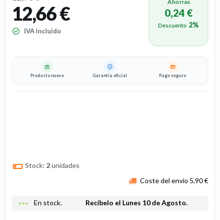
Ahorras
12,66 €
0,24 €
2%
Descuento
IVA incluido
Producto nuevo
Garantía oficial
Pago seguro
Stock:
2
unidades
Coste del envío 5,90 €
more_horiz
En stock.
Recíbelo el Lunes 10 de Agosto.