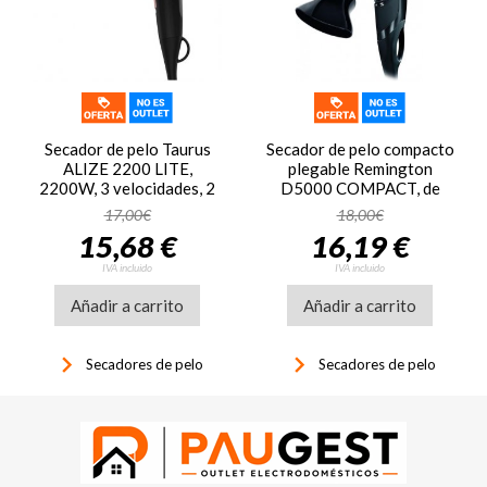
Secador de pelo Taurus
Secador de pelo compacto
ALIZE 2200 LITE,
plegable Remington
2200W, 3 velocidades, 2
D5000 COMPACT, de
temperaturas, negro y
viaje, 2000W, negro
17,00€
18,00€
rosa
15,68 €
16,19 €
IVA incluido
IVA incluido
Añadir a carrito
Añadir a carrito
keyboard_arrow_right
keyboard_arrow_right
Secadores de pelo
Secadores de pelo