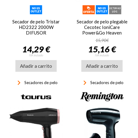
Secador de pelo Tristar
Secador de pelo plegable
HD2322 2000W
Cecotec IoniCare
DIFUSOR
Power&Go Heaven
Champagne, 2400W,
15,90€
accesorios, ref. 101442,
14,29 €
15,16 €
champagne
IVA incluido
IVA incluido
Añadir a carrito
Añadir a carrito
keyboard_arrow_right
keyboard_arrow_right
Secadores de pelo
Secadores de pelo