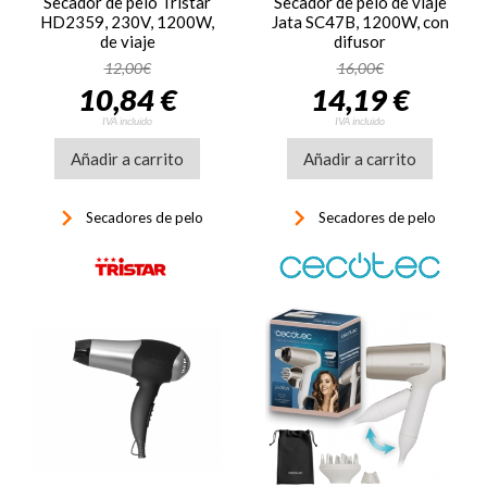
Secador de pelo Tristar
Secador de pelo de viaje
HD2359, 230V, 1200W,
Jata SC47B, 1200W, con
de viaje
difusor
12,00€
16,00€
10,84 €
14,19 €
IVA incluido
IVA incluido
Añadir a carrito
Añadir a carrito
keyboard_arrow_right
keyboard_arrow_right
Secadores de pelo
Secadores de pelo