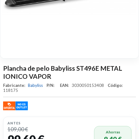
Plancha de pelo Babyliss ST496E METAL
IONICO VAPOR
Fabricante:
Babyliss
P/N:
EAN:
3030050153408
Código:
118175
ANTES
109,00 €
Ahorras
9,40 €