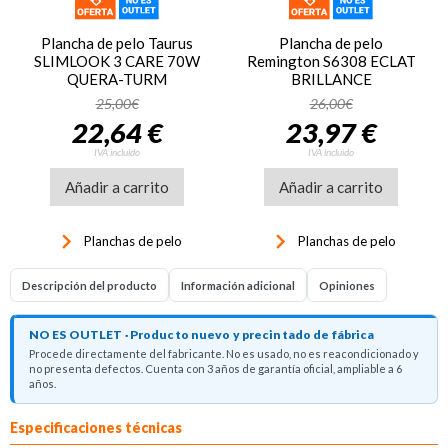
Plancha de pelo Taurus
Plancha de pelo
SLIMLOOK 3 CARE 70W
Remington S6308 ECLAT
QUERA-TURM
BRILLANCE
25,00€
26,00€
22,64 €
23,97 €
IVA incluido
IVA incluido
Añadir a carrito
Añadir a carrito
keyboard_arrow_right
keyboard_arrow_right
Planchas de pelo
Planchas de pelo
Descripción del producto
Información adicional
Opiniones
NO ES OUTLET · Producto nuevo y precintado de fábrica
Procede directamente del fabricante. No es usado, no es reacondicionado y
no presenta defectos. Cuenta con 3 años de garantía oficial, ampliable a 6
años.
Descripción del producto
Especificaciones técnicas