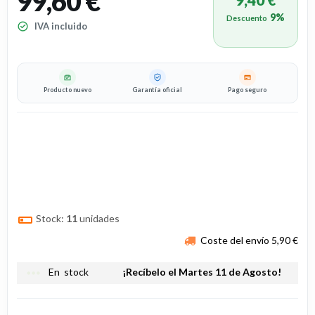
99,60 €
9%
Descuento
IVA incluido
Producto nuevo
Garantía oficial
Pago seguro
Stock:
11
unidades
Coste del envío 5,90 €
more_horiz
En stock
¡Recíbelo el Martes 11 de Agosto!