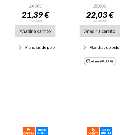
24,00€
25,00€
21,39 €
22,03 €
IVA incluido
IVA incluido
Añadir a carrito
Añadir a carrito
keyboard_arrow_right
keyboard_arrow_right
Planchas de pelo
Planchas de pelo