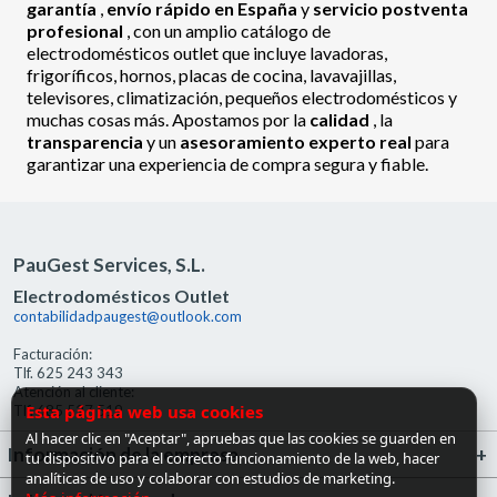
garantía
,
envío rápido en España
y
servicio postventa
profesional
, con un amplio catálogo de
electrodomésticos outlet que incluye lavadoras,
frigoríficos, hornos, placas de cocina, lavavajillas,
televisores, climatización, pequeños electrodomésticos y
muchas cosas más. Apostamos por la
calidad
, la
transparencia
y un
asesoramiento experto real
para
garantizar una experiencia de compra segura y fiable.
PauGest Services, S.L.
Electrodomésticos Outlet
contabilidadpaugest@outlook.com
Facturación:
Tlf. 625 243 343
Atención al cliente:
Esta página web usa cookies
Tlf. 685 527 519
Al hacer clic en "Aceptar", apruebas que las cookies se guarden en
Información de la empresa
tu dispositivo para el correcto funcionamiento de la web, hacer
analíticas de uso y colaborar con estudios de marketing.