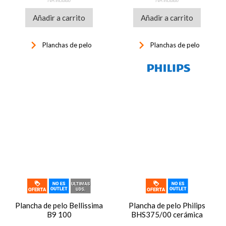
IVA incluido
IVA incluido
Añadir a carrito
Añadir a carrito
keyboard_arrow_right
keyboard_arrow_right
Planchas de pelo
Planchas de pelo
Plancha de pelo Bellissima
Plancha de pelo Philips
B9 100
BHS375/00 cerámica