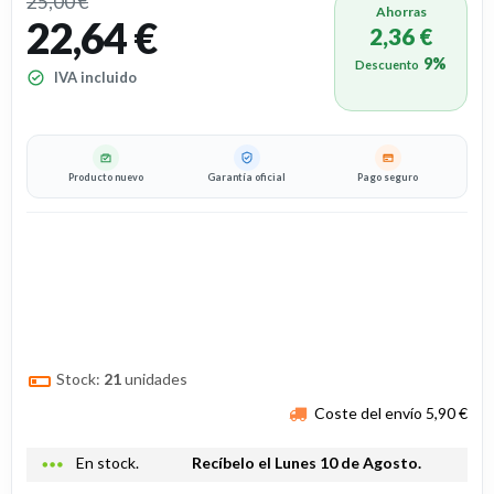
25,00 €
Ahorras
22,64 €
2,36 €
9%
Descuento
IVA incluido
Producto nuevo
Garantía oficial
Pago seguro
Stock:
21
unidades
Coste del envío 5,90 €
more_horiz
En stock.
Recíbelo el Lunes 10 de Agosto.