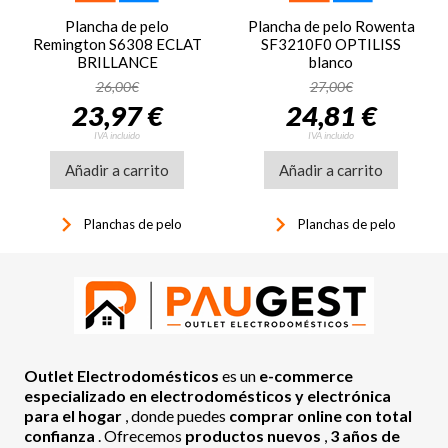
Plancha de pelo
Plancha de pelo Rowenta
Remington S6308 ECLAT
SF3210F0 OPTILISS
BRILLANCE
blanco
26,00€
27,00€
23,97 €
24,81 €
IVA incluido
IVA incluido
Añadir a carrito
Añadir a carrito
keyboard_arrow_right
keyboard_arrow_right
Planchas de pelo
Planchas de pelo
Outlet Electrodomésticos
es un
e-commerce
especializado en electrodomésticos y electrónica
para el hogar
, donde puedes
comprar online con total
confianza
. Ofrecemos
productos nuevos
,
3 años de