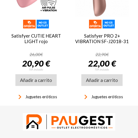
Satisfyer CUTIE HEART
Satisfyer PRO 2+
LIGHT rojo
VIBRATION SF-J2018-31
26,00€
22,90€
20,90 €
22,00 €
IVA incluido
IVA incluido
Añadir a carrito
Añadir a carrito
keyboard_arrow_right
keyboard_arrow_right
Juguetes eróticos
Juguetes eróticos