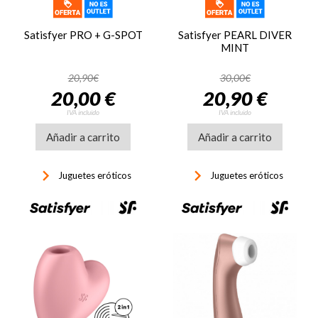
Satisfyer PRO + G-SPOT
Satisfyer PEARL DIVER
MINT
20,90€
30,00€
20,00 €
20,90 €
IVA incluido
IVA incluido
Añadir a carrito
Añadir a carrito
keyboard_arrow_right
keyboard_arrow_right
Juguetes eróticos
Juguetes eróticos