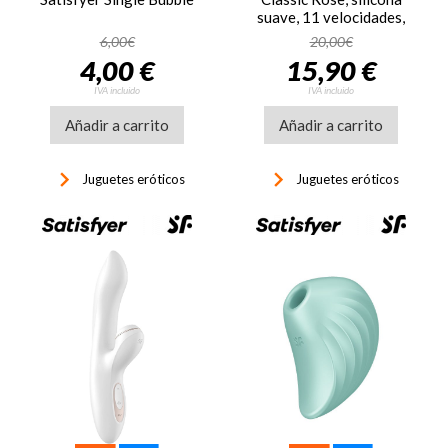
suave, 11 velocidades,
rosa
6,00€
20,00€
4,00 €
15,90 €
IVA incluido
IVA incluido
Añadir a carrito
Añadir a carrito
keyboard_arrow_right
keyboard_arrow_right
Juguetes eróticos
Juguetes eróticos