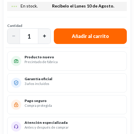
more_horiz
En stock.
Recíbelo el Lunes 10 de Agosto.
Cantidad
Producto nuevo
Precintado de fábrica
Garantía oficial
3 años incluidos
Pago seguro
Compra protegida
Atención especializada
Antes y después de comprar