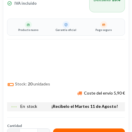
IVA incluido
Producto nuevo
Garantía oficial
Pago seguro
Stock:
20
unidades
Coste del envío 5,90 €
more_horiz
En stock
¡Recíbelo el Martes 11 de Agosto!
Cantidad