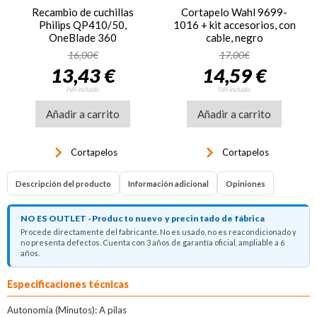
Recambio de cuchillas
Cortapelo Wahl 9699-
Philips QP410/50,
1016 + kit accesorios, con
OneBlade 360
cable, negro
16,00€
17,00€
13,43 €
14,59 €
IVA incluido
IVA incluido
Añadir a carrito
Añadir a carrito
keyboard_arrow_right
keyboard_arrow_right
Cortapelos
Cortapelos
Descripción del producto
Información adicional
Opiniones
NO ES OUTLET · Producto nuevo y precintado de fábrica
Procede directamente del fabricante. No es usado, no es reacondicionado y
no presenta defectos. Cuenta con 3 años de garantía oficial, ampliable a 6
años.
Descripción del producto
Especificaciones técnicas
Autonomía (Minutos): A pilas