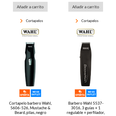
Añadir a carrito
Añadir a carrito
keyboard_arrow_right
keyboard_arrow_right
Cortapelos
Cortapelos
Cortapelo barbero Wahl,
Barbero Wahl 5537-
5606-526, Mustache &
3016, 3 guías + 1
Beard, pilas, negro
regulable + perfilador,