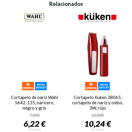
Relacionados
Cortapelo de nariz Wahl
Cortapelo Kuken 38065,
5642-135, naricero,
cortapelo de nariz y oídos,
negro y gris
3W, rojo
7,00€
12,00€
6,22 €
10,24 €
IVA incluido
IVA incluido