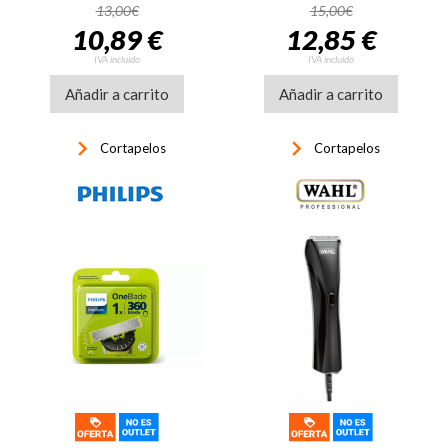
negro
13,00€
15,00€
10,89 €
12,85 €
IVA incluido
IVA incluido
Añadir a carrito
Añadir a carrito
keyboard_arrow_right
keyboard_arrow_right
Cortapelos
Cortapelos