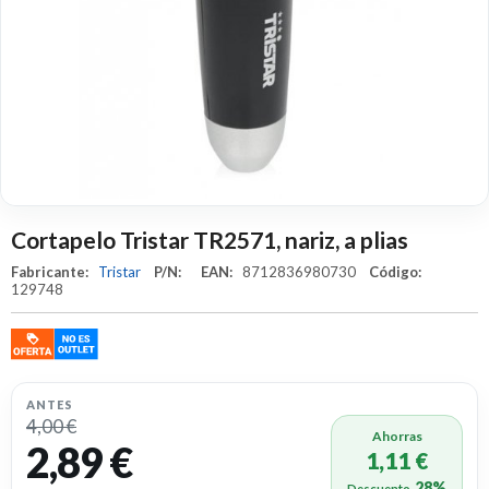
Cortapelo Tristar TR2571, nariz, a plias
Fabricante:
Tristar
P/N:
EAN:
8712836980730
Código:
129748
ANTES
4,00 €
Ahorras
2,89 €
1,11 €
28%
Descuento