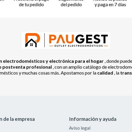
de tu pedido
del pedido
y paga en 7 días
 electrodomésticos y electrónica para el hogar
, donde pued
io postventa profesional
, con un amplio catálogo de electrodomés
odomésticos y muchas cosas más. Apostamos por la
calidad
, la
tran
n de la empresa
Información y ayuda
Aviso legal