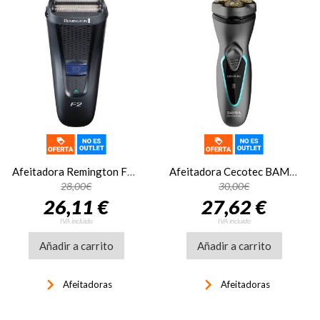
Afeitadora Remington F2002 STYLE SERIES F2
Afeitadora Cecotec BAMBA 04199
28,00€
30,00€
26,11 €
27,62 €
IVA incluido
IVA incluido
Añadir a carrito
Añadir a carrito
keyboard_arrow_right
keyboard_arrow_right
Afeitadoras
Afeitadoras