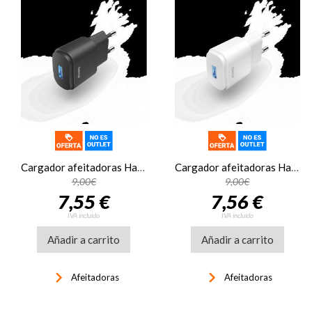
Cargador afeitadoras Hama 00201644 USB-A 6W negro
Cargador afeitadoras Hama 00201645 USB-A 6W blanco
9,00€
9,00€
7,55 €
7,56 €
IVA incluido
IVA incluido
Añadir a carrito
Añadir a carrito
keyboard_arrow_right
keyboard_arrow_right
Afeitadoras
Afeitadoras