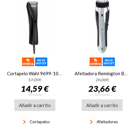
Cortapelo Wahl 9699-1016 + kit accesorios, con cable, negro
Afeitadora Remington BHT2000A corporal BODYGUARD
17,00€
26,00€
14,59 €
23,66 €
IVA incluido
IVA incluido
Añadir a carrito
Añadir a carrito
keyboard_arrow_right
keyboard_arrow_right
Cortapelos
Afeitadoras