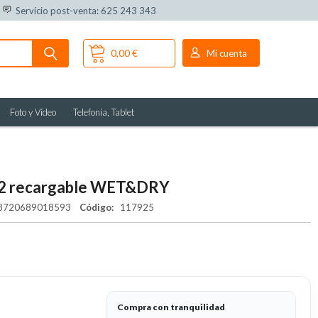
Servicio post-venta: 625 243 343
0,00 €
Mi cuenta
Foto y Vídeo
Telefonía, Tablet
/12 recargable WET&DRY
720689018593
Código:
117925
Compra con tranquilidad