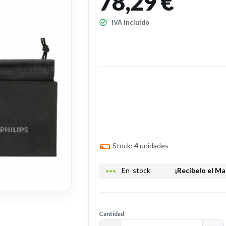
78,29 €
IVA incluido
Stock:
4
unidades
more_horiz
En stock
¡Recíbelo el M
Cantidad