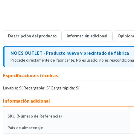
Descripción del producto
Información adicional
Opinion
NO ES OUTLET · Producto nuevo y precintado de fábrica
Procede directamente del fabricante. No es usado, no es reacondicionad
Descripción del producto
Especificaciones técnicas
Lavable: Sí,Recargable: Sí,Carga rápida: Sí
Información adicional
SKU (Número de Referencia)
País de almacenaje