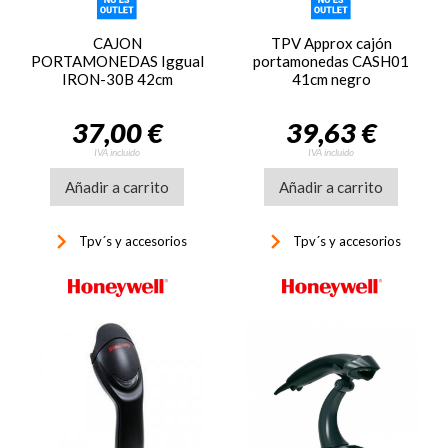
CAJON
TPV Approx cajón
PORTAMONEDAS Iggual
portamonedas CASH01
IRON-30B 42cm
41cm negro
37,00 €
39,63 €
IVA incluido
IVA incluido
Añadir a carrito
Añadir a carrito
keyboard_arrow_right
keyboard_arrow_right
Tpv´s y accesorios
Tpv´s y accesorios