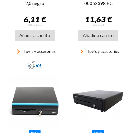
2,0 negro
00053398 PC
6,11 €
11,63 €
IVA incluido
IVA incluido
Añadir a carrito
Añadir a carrito
keyboard_arrow_right
keyboard_arrow_right
Tpv´s y accesorios
Tpv´s y accesorios