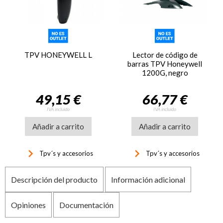
TPV HONEYWELL L
Lector de código de
barras TPV Honeywell
1200G, negro
49,15 €
66,77 €
IVA incluido
IVA incluido
Añadir a carrito
Añadir a carrito
keyboard_arrow_right
keyboard_arrow_right
Tpv´s y accesorios
Tpv´s y accesorios
Descripción del producto
Información adicional
Opiniones
Documentación