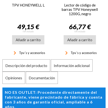
TPV HONEYWELL L
Lector de código de
barras TPV Honeywell
1200G, negro
49,15 €
66,77 €
IVA incluido
IVA incluido
Añadir a carrito
Añadir a carrito
keyboard_arrow_right
keyboard_arrow_right
Tpv´s y accesorios
Tpv´s y accesorios
Descripción del producto
Información adicional
Opiniones
Documentación
NO ES OUTLET: Procedente directamente del
fabricante, viene precintado de fábrica y cuenta
con 3 años de garantía oficial, ampliable a 6
años.