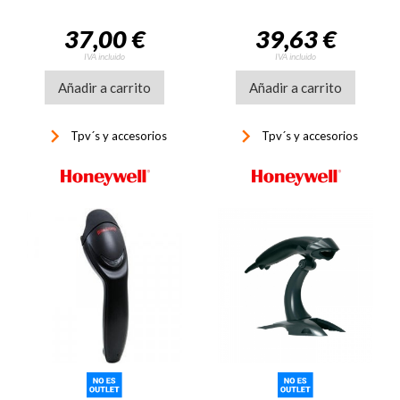
37,00 €
39,63 €
IVA incluido
IVA incluido
Añadir a carrito
Añadir a carrito
keyboard_arrow_right
keyboard_arrow_right
Tpv´s y accesorios
Tpv´s y accesorios