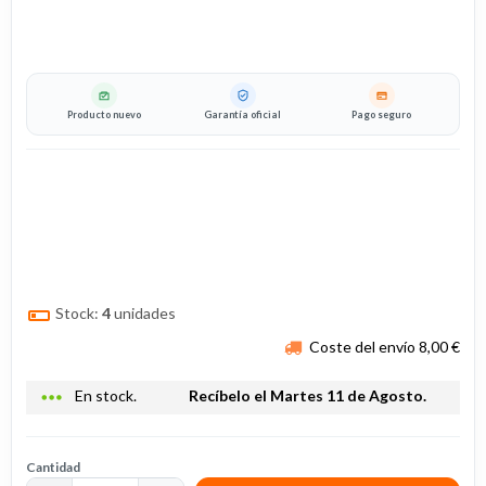
Producto nuevo
Garantía oficial
Pago seguro
Stock:
4
unidades
Coste del envío 8,00 €
more_horiz
En stock.
Recíbelo el Martes 11 de Agosto.
Cantidad