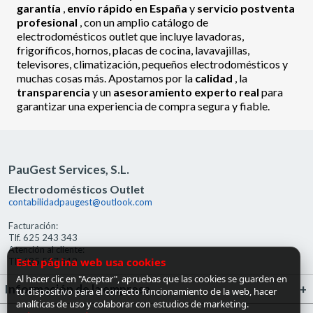
garantía
,
envío rápido en España
y
servicio postventa
profesional
, con un amplio catálogo de
electrodomésticos outlet que incluye lavadoras,
frigoríficos, hornos, placas de cocina, lavavajillas,
televisores, climatización, pequeños electrodomésticos y
muchas cosas más. Apostamos por la
calidad
, la
transparencia
y un
asesoramiento experto real
para
garantizar una experiencia de compra segura y fiable.
PauGest Services, S.L.
Electrodomésticos Outlet
contabilidadpaugest@outlook.com
Facturación:
Tlf. 625 243 343
Atención al cliente:
Esta página web usa cookies
Tlf. 685 527 519
Al hacer clic en "Aceptar", apruebas que las cookies se guarden en
Información de la empresa
tu dispositivo para el correcto funcionamiento de la web, hacer
analíticas de uso y colaborar con estudios de marketing.