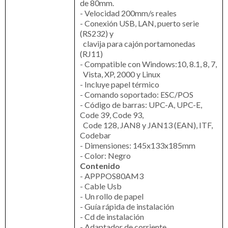
de 80mm.
- Velocidad 200mm/s reales
- Conexión USB, LAN, puerto serie
(RS232) y
clavija para cajón portamonedas
(RJ11)
- Compatible con Windows:10, 8.1, 8, 7,
Vista, XP, 2000 y Linux
- Incluye papel térmico
- Comando soportado: ESC/POS
- Código de barras: UPC-A, UPC-E,
Code 39, Code 93,
Code 128, JAN8 y JAN13 (EAN), ITF,
Codebar
- Dimensiones: 145x133x185mm
- Color: Negro
Contenido
- APPPOS80AM3
- Cable Usb
- Un rollo de papel
- Guía rápida de instalación
- Cd de instalación
- Adaptador de corriente