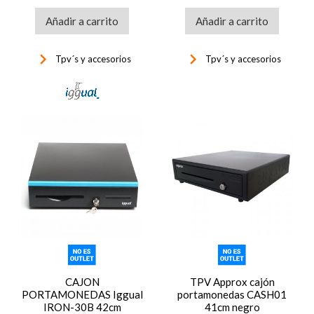
Añadir a carrito
Añadir a carrito
keyboard_arrow_right
keyboard_arrow_right
Tpv´s y accesorios
Tpv´s y accesorios
CAJON
TPV Approx cajón
PORTAMONEDAS Iggual
portamonedas CASH01
IRON-30B 42cm
41cm negro