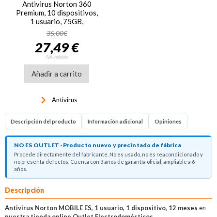
Antivirus Norton 360
Premium, 10 dispositivos,
1 usuario, 75GB,
Windows, Mac iOS,
35,00€
Android
27,49 €
IVA incluido
Añadir a carrito
keyboard_arrow_right
Antivirus
Descripción del producto
Información adicional
Opiniones
NO ES OUTLET · Producto nuevo y precintado de fábrica
Procede directamente del fabricante. No es usado, no es reacondicionado y
no presenta defectos. Cuenta con 3 años de garantía oficial, ampliable a 6
años.
Descripción
Antivirus Norton MOBILE ES, 1 usuario, 1 dispositivo, 12 meses
en
nuestra tienda online Outlet Electrodomésticos.