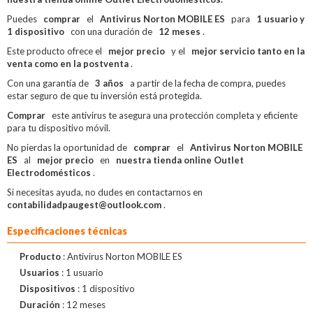
Puedes
comprar
el
Antivirus Norton MOBILE ES
para
1 usuario y
1 dispositivo
con una duración de
12 meses
.
Este producto ofrece el
mejor precio
y el
mejor servicio tanto en la
venta como en la postventa
.
Con una garantía de
3 años
a partir de la fecha de compra, puedes
estar seguro de que tu inversión está protegida.
Comprar
este antivirus te asegura una protección completa y eficiente
para tu dispositivo móvil.
No pierdas la oportunidad de
comprar
el
Antivirus Norton MOBILE
ES
al
mejor precio
en
nuestra tienda online Outlet
Electrodomésticos
.
Si necesitas ayuda, no dudes en contactarnos en
contabilidadpaugest@outlook.com
.
Especificaciones técnicas
Producto
: Antivirus Norton MOBILE ES
Usuarios
: 1 usuario
Dispositivos
: 1 dispositivo
Duración
: 12 meses