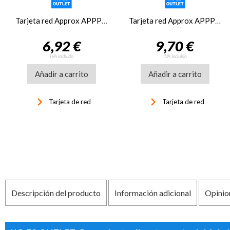
Tarjeta red Approx APPPCIE1000 Red Gigabit PCI-E
Tarjeta red Approx APPPCI1000V2 Tarj. red Gigabit PCI 32 bit
6,92 €
9,70 €
IVA incluido
IVA incluido
Añadir a carrito
Añadir a carrito
keyboard_arrow_right
keyboard_arrow_right
Tarjeta de red
Tarjeta de red
Descripción del producto
Información adicional
Opinio