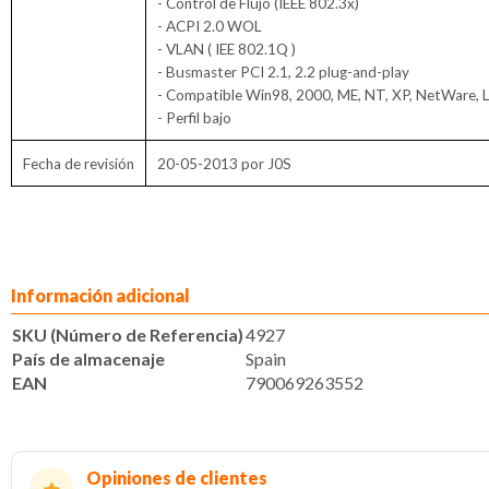
- Control de Flujo (IEEE 802.3x)
- ACPI 2.0 WOL
- VLAN ( IEE 802.1Q )
- Busmaster PCI 2.1, 2.2 plug-and-play
- Compatible Win98, 2000, ME, NT, XP, NetWare, 
- Perfil bajo
Fecha de revisión
20-05-2013 por J0S
Información adicional
SKU (Número de Referencia)
4927
País de almacenaje
Spain
EAN
790069263552
Opiniones de clientes