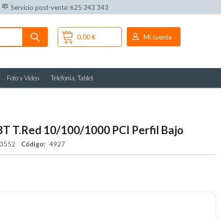
Servicio post-venta: 625 243 343
0,00 €
Mi cuenta
Foto y Vídeo
Telefonía, Tablet
8T T.Red 10/100/1000 PCI Perfil Bajo
63552
Código:
4927