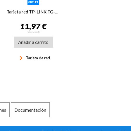
Tarjeta red TP-LINK TG-3468 Tarjeta red Gigabit RJ45 PCIe 32b
11,97 €
IVA incluido
Añadir a carrito
keyboard_arrow_right
Tarjeta de red
nes
Documentación