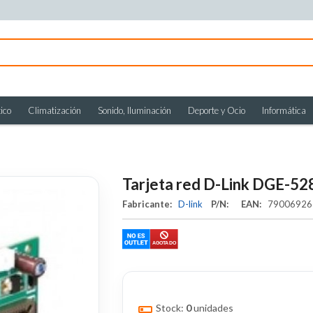
ico
Climatización
Sonido, Iluminación
Deporte y Ocio
Informática
Tarjeta red D-Link DGE-52
Fabricante:
D-link
P/N:
EAN:
7900692
Stock:
0
unidades