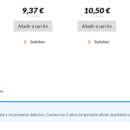
9,37 €
10,50 €
IVA incluido
IVA incluido
Añadir a carrito
Añadir a carrito
keyboard_arrow_right
keyboard_arrow_right
Switches
Switches
es
o y no presenta defectos. Cuenta con 3 años de garantía oficial, ampliable a