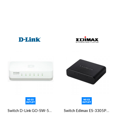
Switch D-Link GO-SW-5E 5p 10/100Mbps verde
Switch Edimax ES-3305P Switch 5p 10/100Mbps RJ45 verde