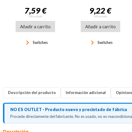
7,59 €
9,22 €
IVA incluido
IVA incluido
Añadir a carrito
Añadir a carrito
keyboard_arrow_right
keyboard_arrow_right
Switches
Switches
Descripción del producto
Información adicional
Opinion
NO ES OUTLET · Producto nuevo y precintado de fábrica
Procede directamente del fabricante. No es usado, no es reacondicionad
Descripción