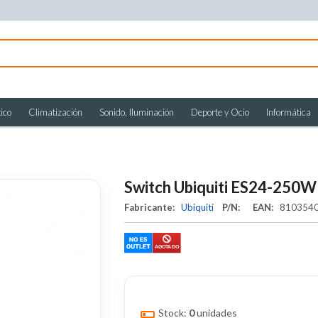
ico
Climatización
Sonido, Iluminación
Deporte y Ocio
Informática
Switch Ubiquiti ES24-250
Fabricante:
Ubiquiti
P/N:
EAN:
810354
Stock:
0
unidades