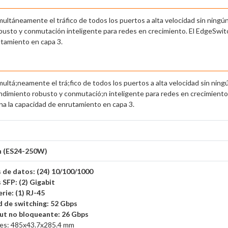
ultáneamente el tráfico de todos los puertos a alta velocidad sin ning
usto y conmutación inteligente para redes en crecimiento. El EdgeSwitc
tamiento en capa 3.
ltá;neamente el trá;fico de todos los puertos a alta velocidad sin ning
dimiento robusto y conmutació;n inteligente para redes en crecimiento. 
a la capacidad de enrutamiento en capa 3.
h (ES24-250W)
s de datos: (24) 10/100/1000
s SFP: (2) Gigabit
erie: (1) RJ-45
d de switching: 52 Gbps
ut no bloqueante: 26 Gbps
nes: 485x43.7x285.4 mm