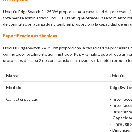
Ubiquiti EdgeSwitch 24 250W proporciona la capacidad de procesar sim
totalmente administrado, PoE + Gigabit, que ofrece un rendimiento rob
de conmutación avanzados y también proporciona la capacidad de enru
Especificaciones técnicas
Ubiquiti EdgeSwitch 24 250W proporciona la capacidad de procesar simu
conmutador totalmente administrado, PoE + Gigabit, que ofrece un ren
protocolos de capa 2 de conmutació;n avanzados y tambié;n proporcion
Marca
Ubiquiti
Modelo
EdgeSwitc
Caracterí;sticas
- Interface
- Interface
- Interfaz s
- Capacida
- Throughp
- Dimensio