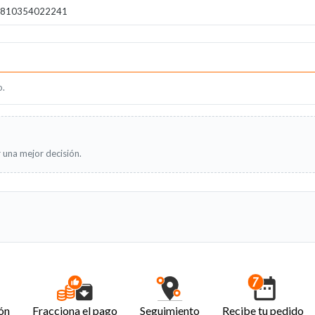
810354022241
o.
 una mejor decisión.
ón
Fracciona el pago
Seguimiento
Recibe tu pedido