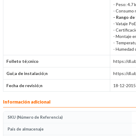
- Peso: 4.7 
- Consumo 
- Rango de 
- Vataje Po
- Certificac
- Montaje en
- Temperatu
- Humedad d
Folleto té;cnico
https://dl
Guí;a de instalació;n
https://dl
Fecha de revisió;n
18-12-2015
Información adicional
SKU (Número de Referencia)
País de almacenaje