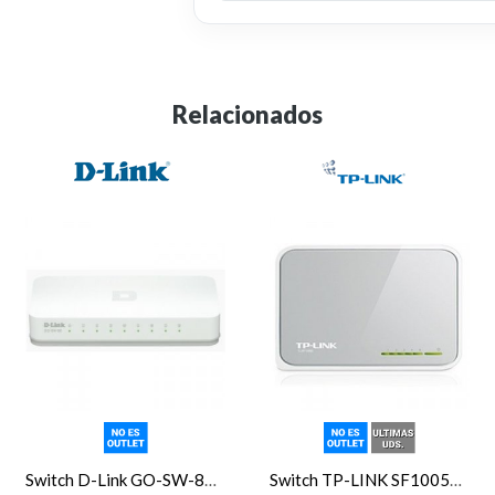
Relacionados
Switch D-Link GO-SW-8E Switch 8p 10/100Mbps verde
Switch TP-LINK SF1005D 5P 10/100Mb mini pl