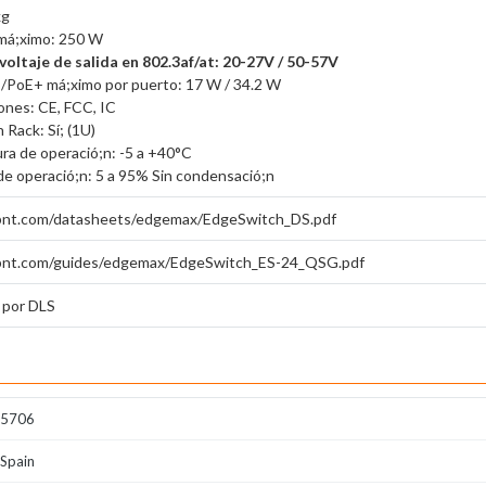
kg
má;ximo: 250 W
voltaje de salida en 802.3af/at: 20-27V / 50-57V
E/PoE+ má;ximo por puerto: 17 W / 34.2 W
iones: CE, FCC, IC
 Rack: Sí; (1U)
ra de operació;n: -5 a +40°C
e operació;n: 5 a 95% Sin condensació;n
.ubnt.com/datasheets/edgemax/EdgeSwitch_DS.pdf
.ubnt.com/guides/edgemax/EdgeSwitch_ES-24_QSG.pdf
 por DLS
5706
Spain