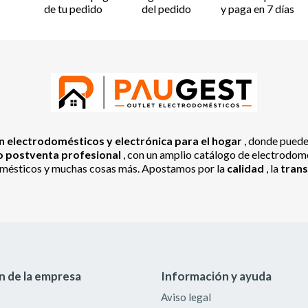
de tu pedido
del pedido
y paga en 7 días
 electrodomésticos y electrónica para el hogar
, donde pued
io postventa profesional
, con un amplio catálogo de electrodomés
odomésticos y muchas cosas más. Apostamos por la
calidad
, la
tran
n de la empresa
Información y ayuda
Aviso legal