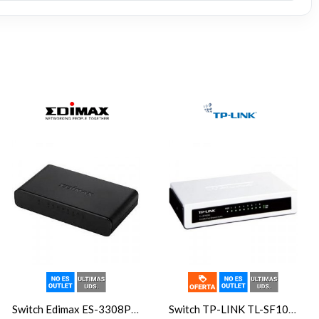
Switch Edimax ES-3308P Switch 8p 10/100M Auto MDI-X verde
Switch TP-LINK TL-SF1008D 8p 10/100M mini pl