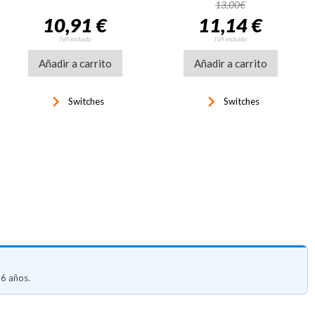
13,00€
10,91 €
11,14 €
IVA incluido
IVA incluido
Añadir a carrito
Añadir a carrito
keyboard_arrow_right
keyboard_arrow_right
Switches
Switches
 6 años.