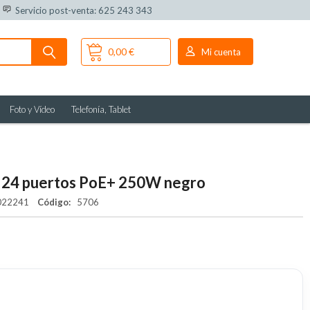
Servicio post-venta: 625 243 343
0,00 €
Mi cuenta
Foto y Vídeo
Telefonía, Tablet
W 24 puertos PoE+ 250W negro
022241
Código:
5706