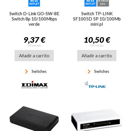
Switch D-Link GO-SW-8E
Switch TP-LINK
Switch 8p 10/100Mbps
SF1005D 5P 10/100Mb
verde
mini pl
9,37 €
10,50 €
IVA incluido
IVA incluido
Añadir a carrito
Añadir a carrito
keyboard_arrow_right
keyboard_arrow_right
Switches
Switches