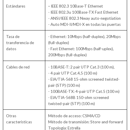
-
Estándares
IEEE 802.3 10Base-T Ethernet
- IEEE 802.3u 100Base-TX Fast Ethernet
- ANSI/IEEE 802.3 Nway auto-negotiation
- Auto MDI-II/MDI-X en todas las puertas
Tasa de
- Ethernet: 10Mbps (half-duplex), 20Mbps
transferencia de
(full-duplex)
datos
- Fast Ethernet: 100Mbps (half-uplex),
200Mbps (full-duplex)
Cables de red
- 10BASE-T: 2 pair UTP Cat.3 (100 m),
- 4 pair UTP Cat.4,5 (100 m)
- EIA/TIA-568 15-ohm screened twisted-
pair (STP) (100 m)
- 100BASE-TX: 4-pair UTP Cat.5 (100 m)
- EIA/TIA-568B 150-ohm screened
twisted-pair (STP) (100 m)
Otras
Método de acceso: CSMA/CD
características
Método de transmisión: Store-and-forward
Topología: Estrella