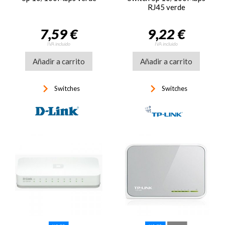
RJ45 verde
7,59 €
9,22 €
IVA incluido
IVA incluido
Añadir a carrito
Añadir a carrito
keyboard_arrow_right
keyboard_arrow_right
Switches
Switches