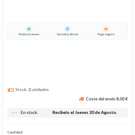
Producto nuevo
Garantía oficial
Pago seguro
Stock:
2
unidades
Coste del envío 8,00 €
more_horiz
En stock.
Recíbelo el Jueves 20 de Agosto.
Cantidad