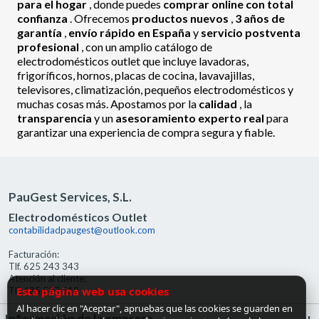
para el hogar
, donde puedes
comprar online con total
confianza
. Ofrecemos
productos nuevos
,
3 años de
garantía
,
envío rápido en España
y
servicio postventa
profesional
, con un amplio catálogo de
electrodomésticos outlet que incluye lavadoras,
frigoríficos, hornos, placas de cocina, lavavajillas,
televisores, climatización, pequeños electrodomésticos y
muchas cosas más. Apostamos por la
calidad
, la
transparencia
y un
asesoramiento experto real
para
garantizar una experiencia de compra segura y fiable.
PauGest Services, S.L.
Electrodomésticos Outlet
contabilidadpaugest@outlook.com
Facturación:
Tlf. 625 243 343
Atención al cliente:
Esta página web usa cookies
Tlf. 685 527 519
Al hacer clic en "Aceptar", apruebas que las cookies se guarden en
Información de la empresa