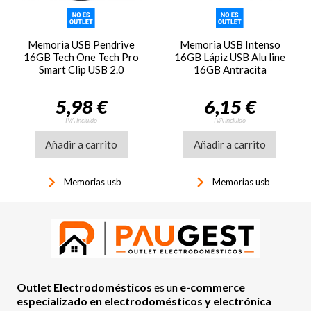
Memoria USB Pendrive
Memoria USB Intenso
16GB Tech One Tech Pro
16GB Lápiz USB Alu line
Smart Clip USB 2.0
16GB Antracita
5,98 €
6,15 €
IVA incluido
IVA incluido
Añadir a carrito
Añadir a carrito
keyboard_arrow_right
keyboard_arrow_right
Memorias usb
Memorias usb
Outlet Electrodomésticos
es un
e-commerce
especializado en electrodomésticos y electrónica