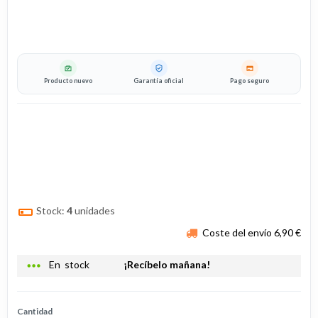
Producto nuevo
Garantía oficial
Pago seguro
Stock:
4
unidades
Coste del envío 6,90 €
more_horiz
En stock
¡Recíbelo mañana!
Cantidad