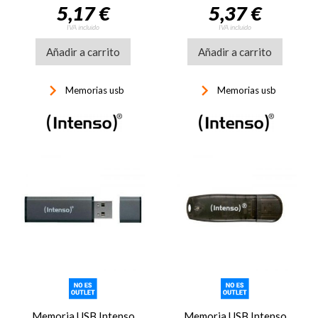
5,17 €
5,37 €
IVA incluido
IVA incluido
Añadir a carrito
Añadir a carrito
keyboard_arrow_right
keyboard_arrow_right
Memorias usb
Memorias usb
Memoria USB Intenso
Memoria USB Intenso