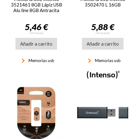
3521461 8GB Lápiz USB
3502470 L 16GB
Alu line 8GB Antracita
5,46 €
5,88 €
IVA incluido
IVA incluido
Añadir a carrito
Añadir a carrito
keyboard_arrow_right
keyboard_arrow_right
Memorias usb
Memorias usb