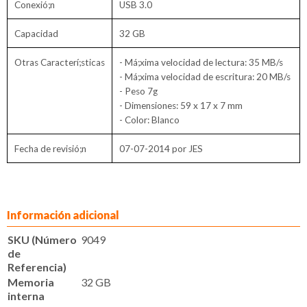
Conexió;n
USB 3.0
Capacidad
32 GB
Otras Caracterí;sticas
- Má;xima velocidad de lectura:
35 MB/s
- Má;xima velocidad de escritura:
20 MB/s
- Peso 7g
- Dimensiones:
59 x 17 x 7 mm
- Color: Blanco
Fecha de revisió;n
07-07-2014 por JES
Información adicional
SKU (Número
9049
de
Referencia)
Memoria
32 GB
interna