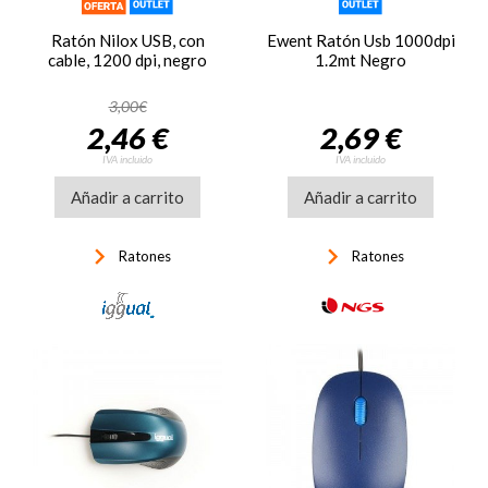
Ratón Nilox USB, con
Ewent Ratón Usb 1000dpi
cable, 1200 dpi, negro
1.2mt Negro
3,00€
2,46 €
2,69 €
IVA incluido
IVA incluido
Añadir a carrito
Añadir a carrito
keyboard_arrow_right
keyboard_arrow_right
Ratones
Ratones