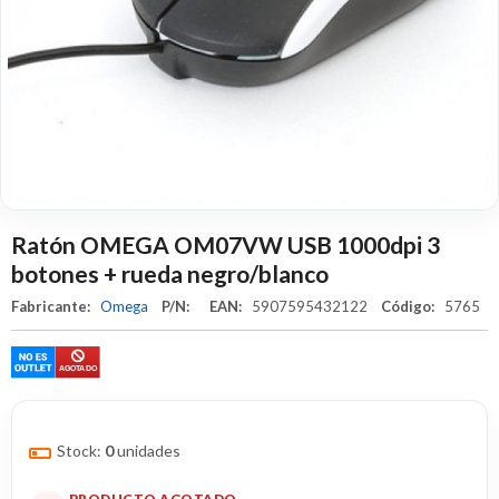
Ratón OMEGA OM07VW USB 1000dpi 3
botones + rueda negro/blanco
Fabricante:
Omega
P/N:
EAN:
5907595432122
Código:
5765
Stock:
0
unidades
PRODUCTO AGOTADO