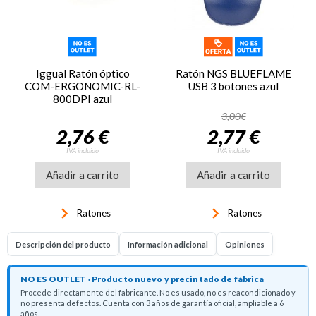
Iggual Ratón óptico
Ratón NGS BLUEFLAME
COM-ERGONOMIC-RL-
USB 3 botones azul
800DPI azul
3,00€
2,76 €
2,77 €
IVA incluido
IVA incluido
Añadir a carrito
Añadir a carrito
keyboard_arrow_right
keyboard_arrow_right
Ratones
Ratones
Descripción del producto
Información adicional
Opiniones
NO ES OUTLET · Producto nuevo y precintado de fábrica
Procede directamente del fabricante. No es usado, no es reacondicionado y
no presenta defectos. Cuenta con 3 años de garantía oficial, ampliable a 6
años.