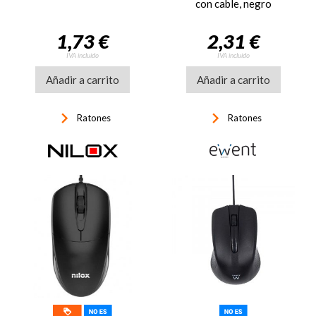
con cable, negro
1,73 €
2,31 €
IVA incluido
IVA incluido
Añadir a carrito
Añadir a carrito
keyboard_arrow_right
keyboard_arrow_right
Ratones
Ratones